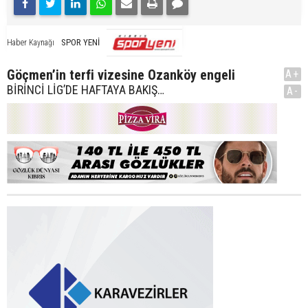
SPOR YENİ
Haber Kaynağı
Göçmen’in terfi vizesine Ozanköy engeli
A+
BİRİNCİ LİG’DE HAFTAYA BAKIŞ…
A-