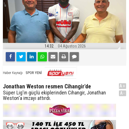
14:32
04 Ağustos 2026
SPOR YENİ
Haber Kaynağı
Jonathan Weston resmen Cihangir'de
A+
Süper Lig'in güçlü ekiplerinden Cihangir, Jonathan
A-
Weston'a imzayı attırdı.