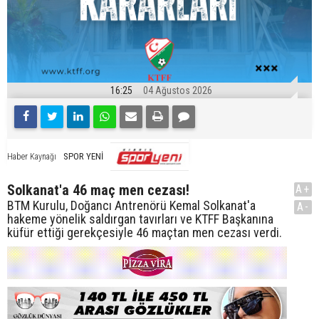
16:25
04 Ağustos 2026
SPOR YENİ
Haber Kaynağı
Solkanat'a 46 maç men cezası!
A+
BTM Kurulu, Doğancı Antrenörü Kemal Solkanat'a
A-
hakeme yönelik saldırgan tavırları ve KTFF Başkanına
küfür ettiği gerekçesiyle 46 maçtan men cezası verdi.