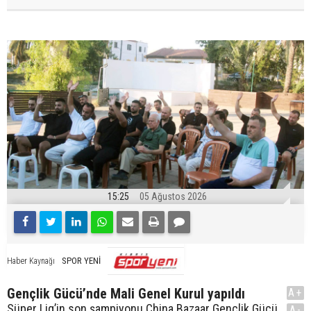
15:25
05 Ağustos 2026
SPOR YENİ
Haber Kaynağı
Gençlik Gücü’nde Mali Genel Kurul yapıldı
A+
Süper Lig’in son şampiyonu China Bazaar Gençlik Gücü,
A-