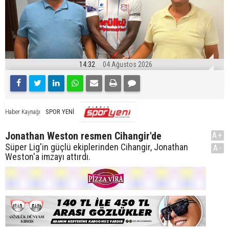
14:32
04 Ağustos 2026
SPOR YENİ
Haber Kaynağı
Jonathan Weston resmen Cihangir'de
A+
Süper Lig'in güçlü ekiplerinden Cihangir, Jonathan
A-
Weston'a imzayı attırdı.