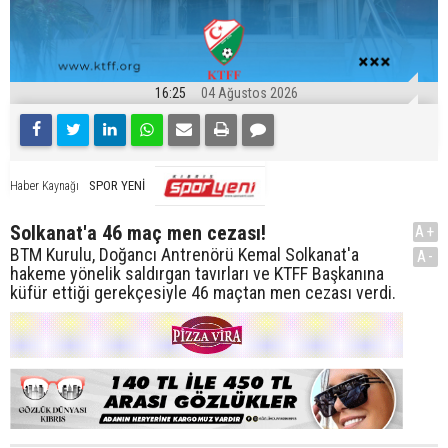
16:25
04 Ağustos 2026
SPOR YENİ
Haber Kaynağı
Solkanat'a 46 maç men cezası!
A+
BTM Kurulu, Doğancı Antrenörü Kemal Solkanat'a
A-
hakeme yönelik saldırgan tavırları ve KTFF Başkanına
küfür ettiği gerekçesiyle 46 maçtan men cezası verdi.