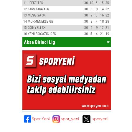
11
LEFKE TSK
30
10
5
15
35
12
KARŞIYAKA ASK
30
8
8
14
32
13
MESARYA SK
30
9
5
16
32
14
MORMENEKŞE GB
30
8
4
18
28
15
GÖNYELİ SK
30
4
9
17
21
16
YENİ BOĞAZİÇİ DSK
30
5
4
21
19
Aksa Birinci Lig