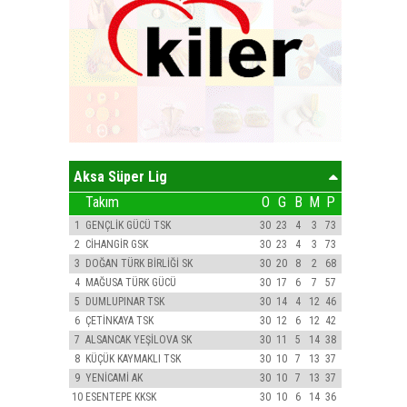
Aksa Süper Lig
Takım
O
G
B
M
P
1
GENÇLİK GÜCÜ TSK
30
23
4
3
73
2
CİHANGİR GSK
30
23
4
3
73
3
DOĞAN TÜRK BİRLİĞİ SK
30
20
8
2
68
4
MAĞUSA TÜRK GÜCÜ
30
17
6
7
57
5
DUMLUPINAR TSK
30
14
4
12
46
6
ÇETİNKAYA TSK
30
12
6
12
42
7
ALSANCAK YEŞİLOVA SK
30
11
5
14
38
8
KÜÇÜK KAYMAKLI TSK
30
10
7
13
37
9
YENİCAMİ AK
30
10
7
13
37
10
ESENTEPE KKSK
30
10
6
14
36