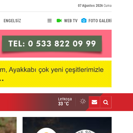
07 Ağustos 2026
Cuma
ENGELSİZ
WEB TV
FOTO GALERİ
Lefkoşa
fke'de Levent Eriş dönemi
33 °C