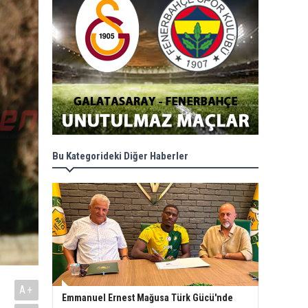
Bu Kategorideki Diğer Haberler
A+
Emmanuel Ernest Mağusa Türk Gücü'nde