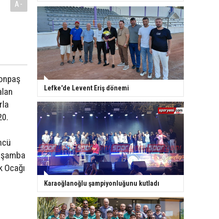
A-
Yonpaş
Lefke'de Levent Eriş dönemi
alan
rla
20.
ncü
Çarşamba
k Ocağı
Karaoğlanoğlu şampiyonluğunu kutladı