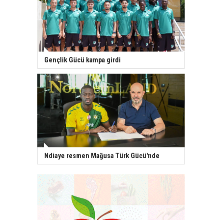
Gençlik Gücü kampa girdi
Ndiaye resmen Mağusa Türk Gücü'nde