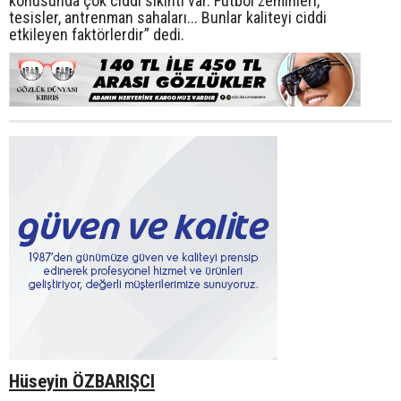
konusunda çok ciddi sıkıntı var. Futbol zeminleri,
tesisler, antrenman sahaları... Bunlar kaliteyi ciddi
etkileyen faktörlerdir” dedi.
Hüseyin ÖZBARIŞCI