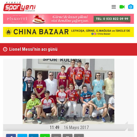
Lionel Messi'nin acı günü
Arsenal, B
11:49
16 Mayıs 2017