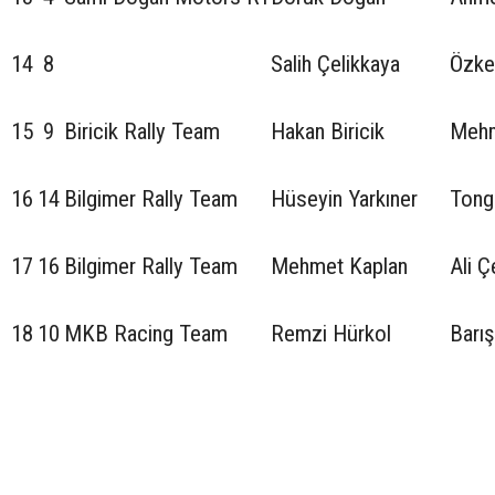
14
8
Salih Çelikkaya
Özke
15
9
Biricik Rally Team
Hakan Biricik
Mehm
16
14
Bilgimer Rally Team
Hüseyin Yarkıner
Tong
17
16
Bilgimer Rally Team
Mehmet Kaplan
Ali Ç
18
10
MKB Racing Team
Remzi Hürkol
Barış