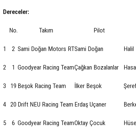
Dereceler:
No.
Takım
Pilot
1
2
Sami Doğan Motors RT
Sami Doğan
Halil
2
1
Goodyear Racing Team
Çağkan Bozalanlar
Hasa
3
19
Beşok Racing Team
İlker Beşok
Şere
4
20
Drift NEU Racing Team
Erdaş Uçaner
Berk
5
6
Goodyear Racing Team
Oktay Çocuk
Hüse