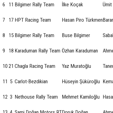
6
11
Bilgimer Rally Team
İlke Koçak
Ümit
7
17
HPT Racing Team
Hasan Piro Türkmen
Bara
8
15
Bilgimer Rally Team
Buse Bilgimer
Sabah
9
18
Karaduman Rally Team
Özhan Karaduman
Ahme
10
21
Chagla Racing Team
Yaz Muratoğlu
Tane
11
5
Carlot-Bezdikian
Hüseyin Şüküroğlu
Kema
12
3
Nethouse Rally Team
Mehmet Kamiloğlu
Hasa
13
4
Sami Doğan Motors RT
Doruk Doğan
Ahme