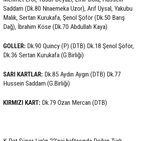
Saddam (Dk.80 Nnaemeka Uzor), Arif Uysal, Yakubu
Malik, Sertan Kurukafa, Şenol Şöför (Dk.50 Barış
Dağ), İbrahim Köse (Dk.70 Abdullah Kaya)
GOLLER:
Dk.90 Quincy (P) (DTB) Dk.18 Şenol Şöför,
Dk.36 Sertan Kurukafa (G.Birliği)
SARI KARTLAR:
Dk.85 Aydın Aygın (DTB) Dk.77
Hussein Saddam (G.Birliği)
KIRMIZI KART:
Dk.79 Ozan Mercan (DTB)
K-Pet Süper Lig’in 22’nci haftasında Doğan Türk