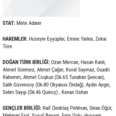
STAT:
Mete Adanır
HAKEMLER:
Hüseyin Eyyüpler, Emine Yarkın, Zekai
Töre
DOĞAN TÜRK BİRLİĞİ:
Ozan Mercan, Hasan Kanlı,
Ahmet Sönmez, Ahmet Çağer, Koral Saymaz, Ouadri
Rahemm, Ahmet Coşkun (Dk.65 Tunahan Şencan),
Salih Güvensoy (Dk.80 Okyanus Öndağ), Aydın Aygın,
Selim Saygı (Dk.46 Quincy) , Kenan Oshan
GENÇLER BİRLİĞİ:
Raif Denktaş Pehlivan, Sinan Öğüt,
Mehmet Erol, Yusuf Beyazi, Emir Dolu, Hussein