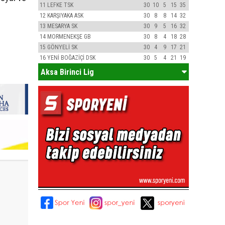
11
LEFKE TSK
30
10
5
15
35
12
KARŞIYAKA ASK
30
8
8
14
32
13
MESARYA SK
30
9
5
16
32
14
MORMENEKŞE GB
30
8
4
18
28
15
GÖNYELİ SK
30
4
9
17
21
16
YENİ BOĞAZİÇİ DSK
30
5
4
21
19
Aksa Birinci Lig