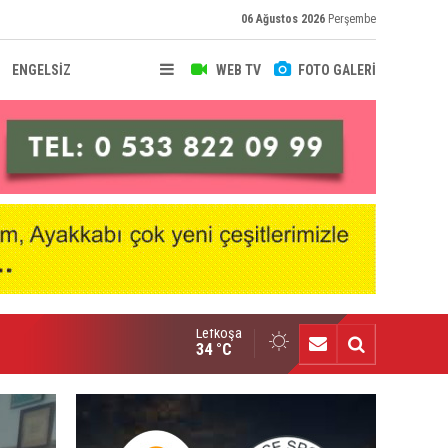
06 Ağustos 2026
Perşembe
ENGELSİZ
WEB TV
FOTO GALERİ
Lefkoşa
nçlik Gücü’nde Mali Genel Kurul yapıldı
34 °C