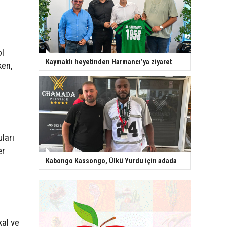
ol
Kaymaklı heyetinden Harmancı’ya ziyaret
ken,
ları
er
Kabongo Kassongo, Ülkü Yurdu için adada
kal ve