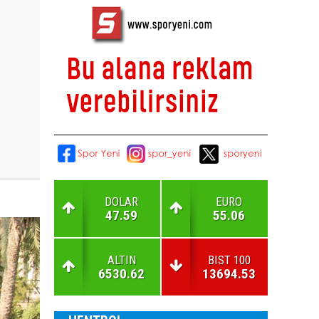
DOLAR
EURO
47.59
55.06
ALTIN
BIST 100
6530.62
13694.53