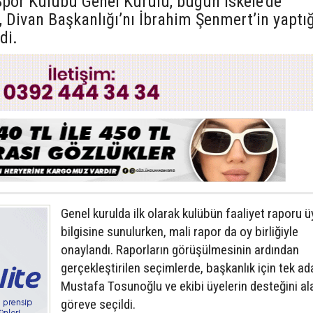
Spor Kulübü Genel Kurulu, bugün İskele’de
 Divan Başkanlığı’nı İbrahim Şenmert’in yaptığ
di.
Genel kurulda ilk olarak kulübün faaliyet raporu ü
bilgisine sunulurken, mali rapor da oy birliğiyle
onaylandı. Raporların görüşülmesinin ardından
gerçekleştirilen seçimlerde, başkanlık için tek ad
Mustafa Tosunoğlu ve ekibi üyelerin desteğini al
göreve seçildi.