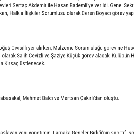
vleri Sertaç Akdemir ile Hasan Bademli’ye verildi. Genel Sekr
ken, Halkla İlişkiler Sorumlusu olarak Ceren Boyacı görev ya
oğuş Civisilli yer alırken, Malzeme Sorumluluğu görevine Hüs
arı olarak Salih Cevizli ve Şaziye Küçük görev alacak. Kulübün
in Kırsaç üstlenecek.
S
abasakal, Mehmet Balcı ve Mertsan Çakırlı’dan oluştu.
şlayan yeni yönetimin, Larnaka Gençler Birliği’nin sportif, s