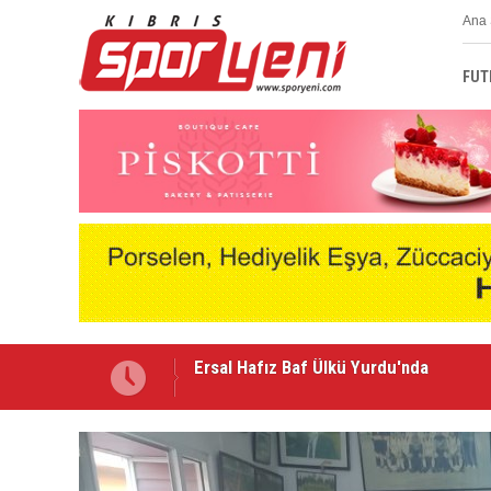
Ana 
FUT
Kulüpler Birliği'nde Redif Nurel dönem