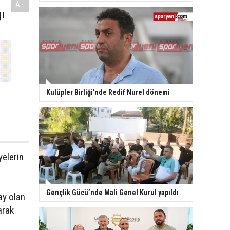
A-
ı
Kulüpler Birliği'nde Redif Nurel dönemi
yelerin
Gençlik Gücü’nde Mali Genel Kurul yapıldı
ay olan
arak