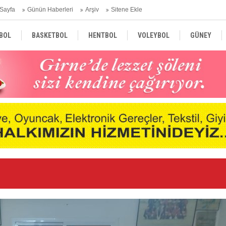
Sayfa
Günün Haberleri
Arşiv
Sitene Ekle
BOL
BASKETBOL
HENTBOL
VOLEYBOL
GÜNEY
TÜRKİYE
AVRUPA
DÜNYA
i
Ge