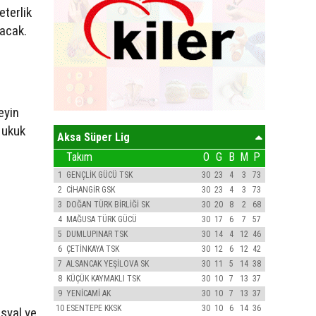
eterlik
pacak.
eyin
 Hukuk
Aksa Süper Lig
Takım
O
G
B
M
P
1
GENÇLİK GÜCÜ TSK
30
23
4
3
73
2
CİHANGİR GSK
30
23
4
3
73
3
DOĞAN TÜRK BİRLİĞİ SK
30
20
8
2
68
4
MAĞUSA TÜRK GÜCÜ
30
17
6
7
57
5
DUMLUPINAR TSK
30
14
4
12
46
6
ÇETİNKAYA TSK
30
12
6
12
42
7
ALSANCAK YEŞİLOVA SK
30
11
5
14
38
8
KÜÇÜK KAYMAKLI TSK
30
10
7
13
37
9
YENİCAMİ AK
30
10
7
13
37
10
ESENTEPE KKSK
30
10
6
14
36
osyal ve