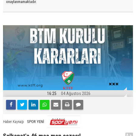
onaylanmamaktadır.
16:25
04 Ağustos 2026
SPOR YENİ
Haber Kaynağı
Solkanat'a 46 maç men cezası!
A+