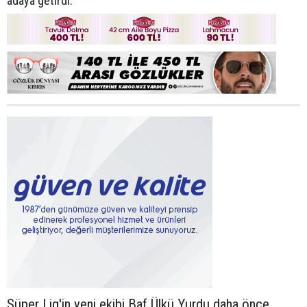
adaya getirdi.
Süper Lig'in yeni ekibi Baf Ülkü Yurdu daha önce