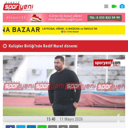
Kulüpler Birliği'nde Redif Nurel dönemi
Gençlik Gü
15:40
11 Mayıs 2026