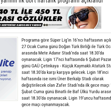
 yarının ilk dört haftalık programı açıklandı
Programa göre Süper Lig'in 16'ncı haftasının açıl
27 Ocak Cuma günü Doğan Türk Birliği ile Türk Oc
arasında Mete Adanır Stadı'nda saat 18.30'da
oynanacak. Ligin 17'nci haftasında 6 Şubat Pazar
günü GAÜ Çetinkaya - Küçük Kaymaklı Atatürk St
saat 18.30'da karşı karşıya gelecek. Ligin 18'inci
haftasında ise ismi Üner Berkalp Stadı olarak
değiştirilecek olan Zafer Stadı'nda ilk gece maçı
Şubat Cuma günü Binatlı ile Baf Ülkü Yurdu arası
saat 18.30'da oynanacak. Ligin 19'uncu haftasınd
gece maçı oynanmayacak.