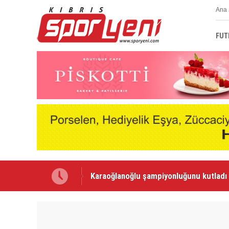
Ana 
FUT
Voleybolda transfer dönemi sürüyor