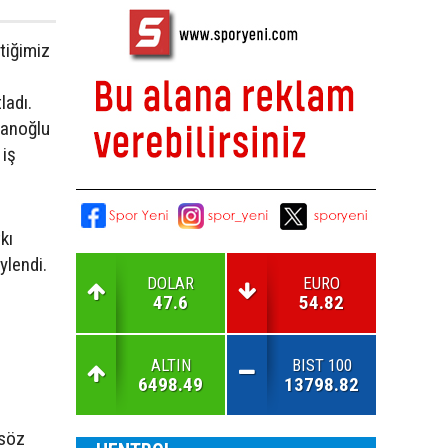
çtiğimiz
ladı.
lanoğlu
 iş
kı
öylendi.
DOLAR
EURO
47.6
54.82
ALTIN
BIST 100
6498.49
13798.82
 söz