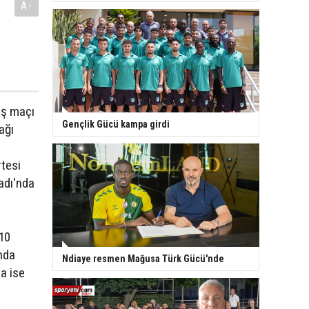
A-
ış maçı
Gençlik Gücü kampa girdi
ağı
tesi
adı'nda
 10
nda
Ndiaye resmen Mağusa Türk Gücü'nde
a ise