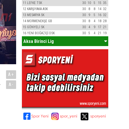
11
LEFKE TSK
30
10
5
15
35
12
KARŞIYAKA ASK
30
8
8
14
32
13
MESARYA SK
30
9
5
16
32
14
MORMENEKŞE GB
30
8
4
18
28
15
GÖNYELİ SK
30
4
9
17
21
16
YENİ BOĞAZİÇİ DSK
30
5
4
21
19
Aksa Birinci Lig
A+
.
A-