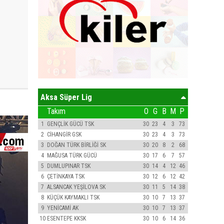
Aksa Süper Lig
Takım
O
G
B
M
P
1
GENÇLİK GÜCÜ TSK
30
23
4
3
73
2
CİHANGİR GSK
30
23
4
3
73
3
DOĞAN TÜRK BİRLİĞİ SK
30
20
8
2
68
4
MAĞUSA TÜRK GÜCÜ
30
17
6
7
57
5
DUMLUPINAR TSK
30
14
4
12
46
6
ÇETİNKAYA TSK
30
12
6
12
42
7
ALSANCAK YEŞİLOVA SK
30
11
5
14
38
8
KÜÇÜK KAYMAKLI TSK
30
10
7
13
37
9
YENİCAMİ AK
30
10
7
13
37
10
ESENTEPE KKSK
30
10
6
14
36