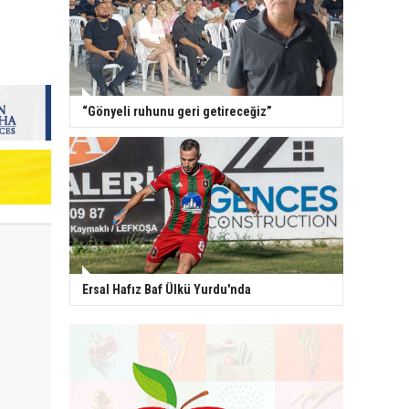
“Gönyeli ruhunu geri getireceğiz”
Ersal Hafız Baf Ülkü Yurdu'nda