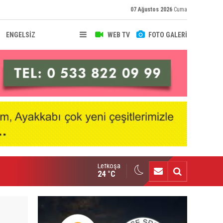
07 Ağustos 2026
Cuma
ENGELSİZ
WEB TV
FOTO GALERİ
Lefkoşa
nçlik Gücü kampa girdi
24 °C