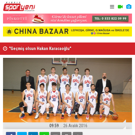
”
"Geçmiş olsun Hakan Karacaoğlu"
Lionel Mes
09:59
26 Aralık 2016