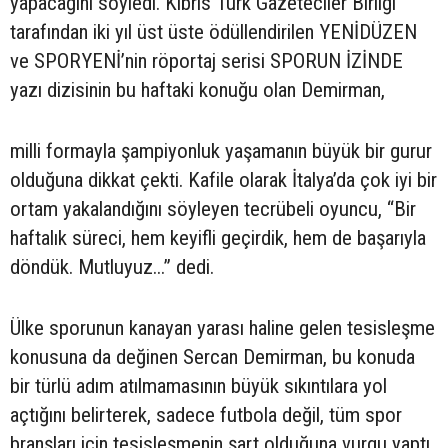
yapacağını söyledi. Kıbrıs Türk Gazeteciler Birliği
tarafından iki yıl üst üste ödüllendirilen YENİDÜZEN
ve SPORYENİ’nin röportaj serisi SPORUN İZİNDE
yazı dizisinin bu haftaki konuğu olan Demirman,
milli formayla şampiyonluk yaşamanın büyük bir gurur
olduğuna dikkat çekti. Kafile olarak İtalya’da çok iyi bir
ortam yakalandığını söyleyen tecrübeli oyuncu, “Bir
haftalık süreci, hem keyifli geçirdik, hem de başarıyla
döndük. Mutluyuz...” dedi.
Ülke sporunun kanayan yarası haline gelen tesisleşme
konusuna da değinen Sercan Demirman, bu konuda
bir türlü adım atılmamasının büyük sıkıntılara yol
açtığını belirterek, sadece futbola değil, tüm spor
branşları için tesisleşmenin şart olduğuna vurgu yaptı.