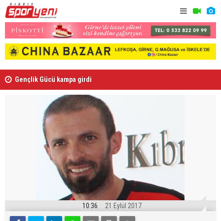
Gençlik Gücü kampa girdi
Ndiaye re
10:36
21 Eylül 2017