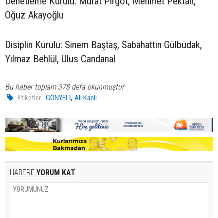
Denetleme Kurulu: Murat Pirgot, Mehmet Pektan,
Oğuz Akayoğlu
Disiplin Kurulu: Sinem Baştaş, Sabahattin Gülbudak,
Yılmaz Behlül, Ulus Candanal
Bu haber toplam 378 defa okunmuştur
,
Etiketler :
GÖNYELİ
Ali Kanlı
HABERE
YORUM KAT