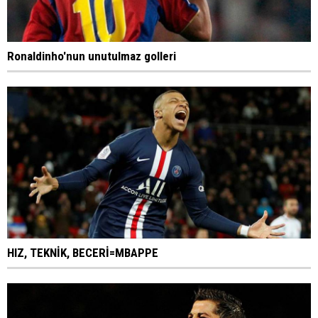
Ronaldinho'nun unutulmaz golleri
HIZ, TEKNİK, BECERİ=MBAPPE