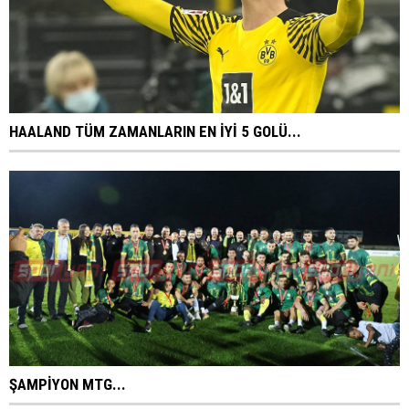
HAALAND TÜM ZAMANLARIN EN İYİ 5 GOLÜ...
ŞAMPİYON MTG...