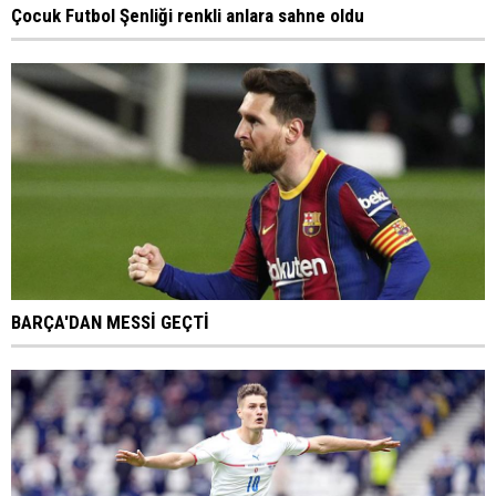
Çocuk Futbol Şenliği renkli anlara sahne oldu
BARÇA'DAN MESSİ GEÇTİ