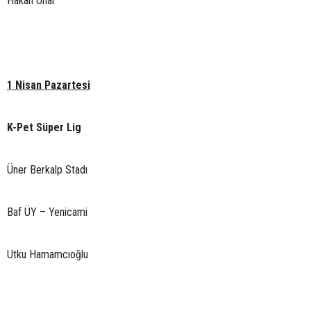
Hakan Ünal
1 Nisan Pazartesi
K-Pet Süper Lig
Üner Berkalp Stadı
Baf ÜY – Yenicami
Utku Hamamcıoğlu