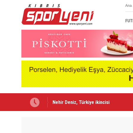
Ana 
FUT
Nehir Deniz, Türkiye ikincisi
Lefke'de Levent Eriş dönemi