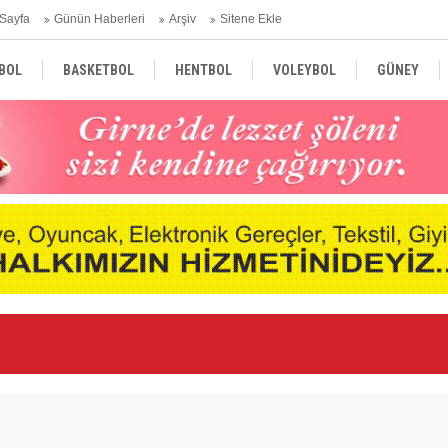
Sayfa
Günün Haberleri
Arşiv
Sitene Ekle
BOL
BASKETBOL
HENTBOL
VOLEYBOL
GÜNEY
TÜRKİYE
AVRUPA
DÜNYA
“K