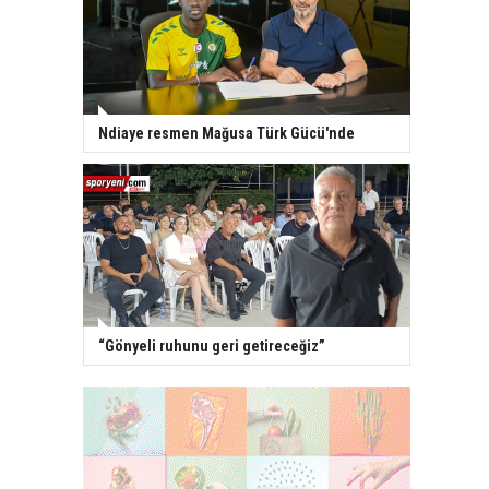
Ndiaye resmen Mağusa Türk Gücü'nde
“Gönyeli ruhunu geri getireceğiz”