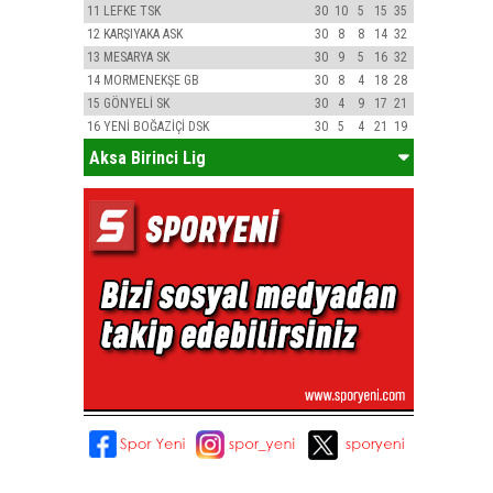
11
LEFKE TSK
30
10
5
15
35
12
KARŞIYAKA ASK
30
8
8
14
32
13
MESARYA SK
30
9
5
16
32
14
MORMENEKŞE GB
30
8
4
18
28
15
GÖNYELİ SK
30
4
9
17
21
16
YENİ BOĞAZİÇİ DSK
30
5
4
21
19
Aksa Birinci Lig