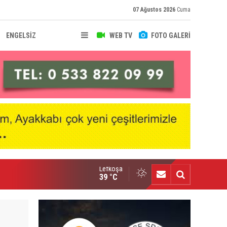
07 Ağustos 2026
Cuma
ENGELSİZ
WEB TV
FOTO GALERİ
Lefkoşa
ıbrıs’ta kemeri kazanan üçüncü kişiyim”
39 °C