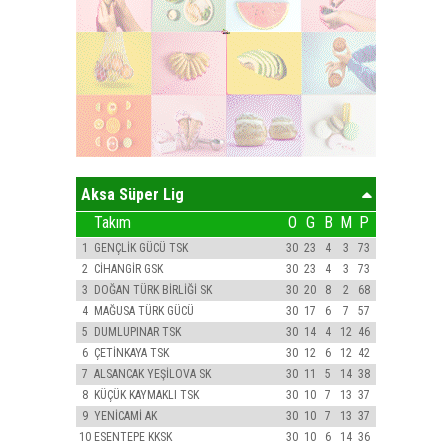
Aksa Süper Lig
Takım
O
G
B
M
P
1
GENÇLİK GÜCÜ TSK
30
23
4
3
73
2
CİHANGİR GSK
30
23
4
3
73
3
DOĞAN TÜRK BİRLİĞİ SK
30
20
8
2
68
4
MAĞUSA TÜRK GÜCÜ
30
17
6
7
57
5
DUMLUPINAR TSK
30
14
4
12
46
6
ÇETİNKAYA TSK
30
12
6
12
42
7
ALSANCAK YEŞİLOVA SK
30
11
5
14
38
8
KÜÇÜK KAYMAKLI TSK
30
10
7
13
37
9
YENİCAMİ AK
30
10
7
13
37
10
ESENTEPE KKSK
30
10
6
14
36