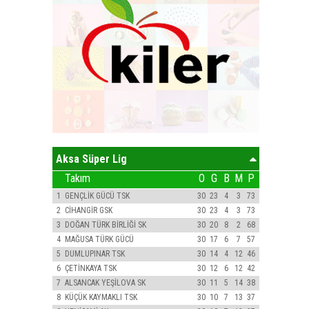
Aksa Süper Lig
Takım
O
G
B
M
P
1
GENÇLİK GÜCÜ TSK
30
23
4
3
73
2
CİHANGİR GSK
30
23
4
3
73
3
DOĞAN TÜRK BİRLİĞİ SK
30
20
8
2
68
4
MAĞUSA TÜRK GÜCÜ
30
17
6
7
57
5
DUMLUPINAR TSK
30
14
4
12
46
6
ÇETİNKAYA TSK
30
12
6
12
42
7
ALSANCAK YEŞİLOVA SK
30
11
5
14
38
8
KÜÇÜK KAYMAKLI TSK
30
10
7
13
37