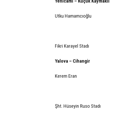
Yenicami – Küçük Kaymaklı
Utku Hamamcıoğlu
Fikri Karayel Stadı
Yalova – Cihangir
Kerem Eran
Şht. Hüseyin Ruso Stadı