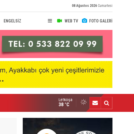
08 Ağustos 2026
Cumartesi
ENGELSİZ
WEB TV
FOTO GALERİ
Lefkoşa
senal, Bruno Guimaraes transferini duyurdu
38 °C