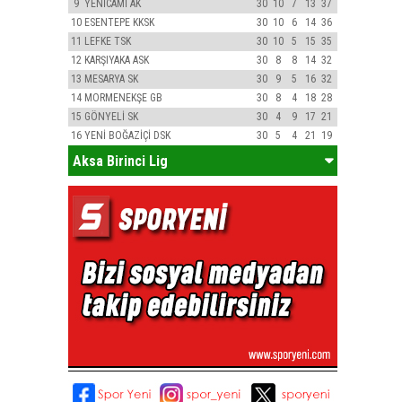
9
YENİCAMİ AK
30
10
7
13
37
10
ESENTEPE KKSK
30
10
6
14
36
11
LEFKE TSK
30
10
5
15
35
12
KARŞIYAKA ASK
30
8
8
14
32
13
MESARYA SK
30
9
5
16
32
14
MORMENEKŞE GB
30
8
4
18
28
15
GÖNYELİ SK
30
4
9
17
21
16
YENİ BOĞAZİÇİ DSK
30
5
4
21
19
Aksa Birinci Lig