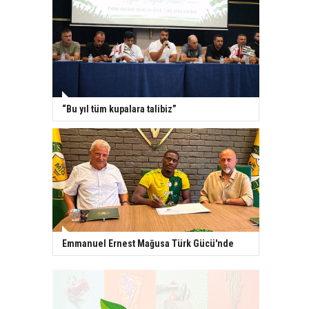
“Bu yıl tüm kupalara talibiz”
Emmanuel Ernest Mağusa Türk Gücü'nde