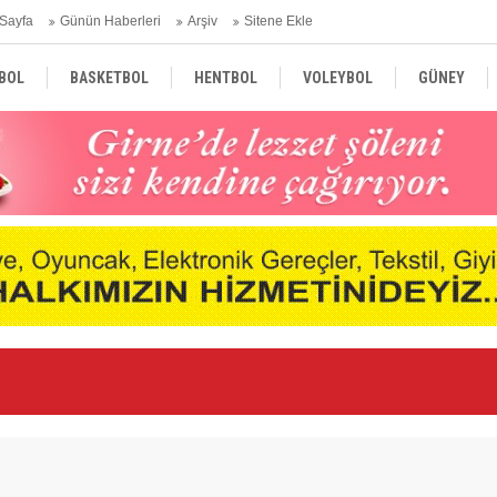
Sayfa
Günün Haberleri
Arşiv
Sitene Ekle
BOL
BASKETBOL
HENTBOL
VOLEYBOL
GÜNEY
TÜRKİYE
AVRUPA
DÜNYA
Ar