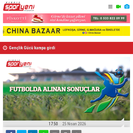
Gençlik Gücü kampa girdi
Ndiaye re
17:50
25 Nisan 2026