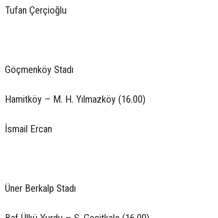
Tufan Çerçioğlu
Göçmenköy Stadı
Hamitköy – M. H. Yılmazköy (16.00)
İsmail Ercan
Üner Berkalp Stadı
Baf Ülkü Yurdu – S. Geçitkale (16.00)