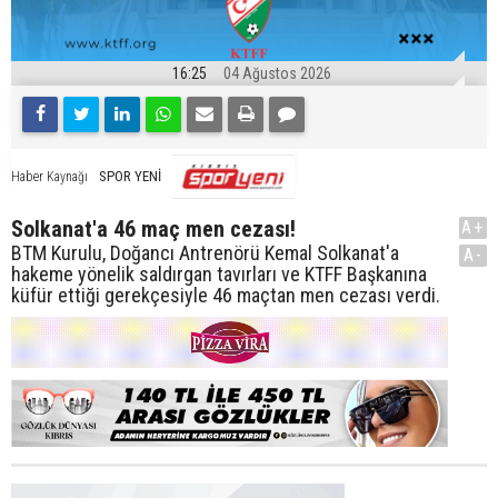
16:25
04 Ağustos 2026
SPOR YENİ
Haber Kaynağı
Solkanat'a 46 maç men cezası!
A+
BTM Kurulu, Doğancı Antrenörü Kemal Solkanat'a
A-
hakeme yönelik saldırgan tavırları ve KTFF Başkanına
küfür ettiği gerekçesiyle 46 maçtan men cezası verdi.