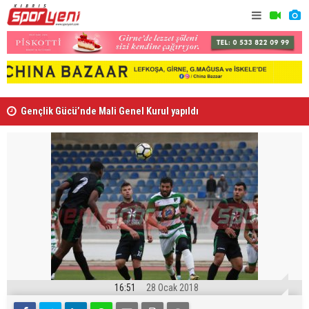
Gençlik Gücü’nde Mali Genel Kurul yapıldı
Kaymaklı h
16:51
28 Ocak 2018