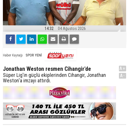
14:32
04 Ağustos 2026
SPOR YENİ
Haber Kaynağı
Jonathan Weston resmen Cihangir'de
A+
Süper Lig'in güçlü ekiplerinden Cihangir, Jonathan
A-
Weston'a imzayı attırdı.