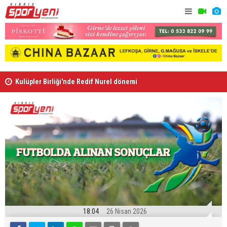
Kulüpler Birliği'nde Redif Nurel dönemi
Gençlik Gü
18:04
26 Nisan 2026