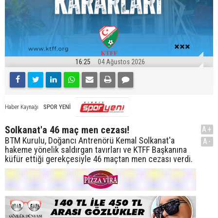
16:25
04 Ağustos 2026
SPOR YENİ
Haber Kaynağı
Solkanat'a 46 maç men cezası!
A+
BTM Kurulu, Doğancı Antrenörü Kemal Solkanat'a
A-
hakeme yönelik saldırgan tavırları ve KTFF Başkanına
küfür ettiği gerekçesiyle 46 maçtan men cezası verdi.