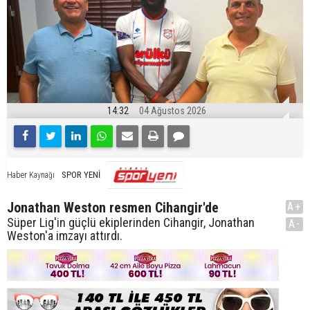
14:32
04 Ağustos 2026
SPOR YENİ
Haber Kaynağı
Jonathan Weston resmen Cihangir'de
A+
Süper Lig'in güçlü ekiplerinden Cihangir, Jonathan
A-
Weston'a imzayı attırdı.