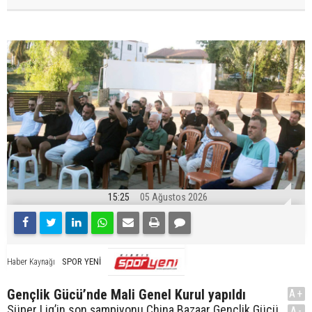
15:25
05 Ağustos 2026
SPOR YENİ
Haber Kaynağı
Gençlik Gücü’nde Mali Genel Kurul yapıldı
A+
Süper Lig’in son şampiyonu China Bazaar Gençlik Gücü,
A-