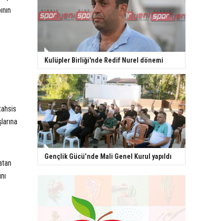
ının
Kulüpler Birliği'nde Redif Nurel dönemi
tahsis
larına
Gençlik Gücü’nde Mali Genel Kurul yapıldı
atan
ını