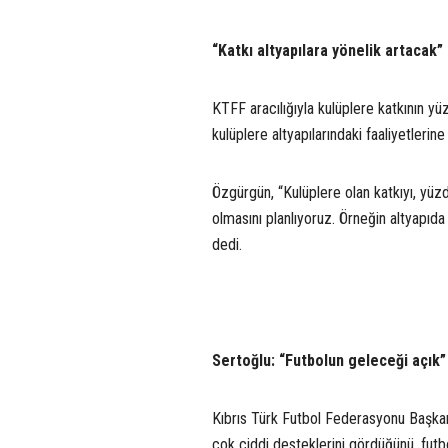
“Katkı altyapılara yönelik artacak”
KTFF aracılığıyla kulüplere katkının y
kulüplere altyapılarındaki faaliyetlerine
Özgürgün, “Kulüplere olan katkıyı, yüz
olmasını planlıyoruz. Örneğin altyapı
dedi.
Sertoğlu: “Futbolun geleceği açık”
Kıbrıs Türk Futbol Federasyonu Başkanı
çok ciddi desteklerini gördüğünü, futbo