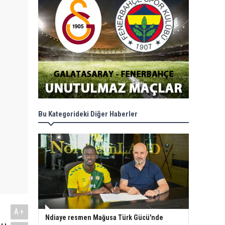
Bu Kategorideki Diğer Haberler
A+
Ndiaye resmen Mağusa Türk Gücü'nde