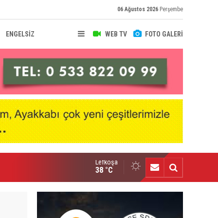
06 Ağustos 2026
Perşembe
ENGELSİZ
WEB TV
FOTO GALERİ
Lefkoşa
sal Hafız Baf Ülkü Yurdu'nda
38 °C