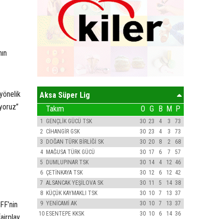
nın
yönelik
Aksa Süper Lig
üyoruz”
Takım
O
G
B
M
P
1
GENÇLİK GÜCÜ TSK
30
23
4
3
73
2
CİHANGİR GSK
30
23
4
3
73
3
DOĞAN TÜRK BİRLİĞİ SK
30
20
8
2
68
4
MAĞUSA TÜRK GÜCÜ
30
17
6
7
57
5
DUMLUPINAR TSK
30
14
4
12
46
6
ÇETİNKAYA TSK
30
12
6
12
42
7
ALSANCAK YEŞİLOVA SK
30
11
5
14
38
8
KÜÇÜK KAYMAKLI TSK
30
10
7
13
37
9
YENİCAMİ AK
30
10
7
13
37
FF’nin
10
ESENTEPE KKSK
30
10
6
14
36
airplay