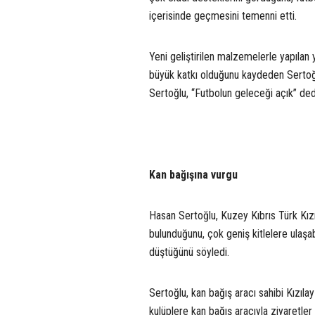
içerisinde geçmesini temenni etti.
Yeni geliştirilen malzemelerle yapılan y
büyük katkı olduğunu kaydeden Sertoğlu
Sertoğlu, “Futbolun geleceği açık” ded
Kan bağışına vurgu
Hasan Sertoğlu, Kuzey Kıbrıs Türk Kızıla
bulunduğunu, çok geniş kitlelere ulaş
düştüğünü söyledi.
Sertoğlu, kan bağış aracı sahibi Kızıla
kulüplere kan bağış aracıyla ziyaretler