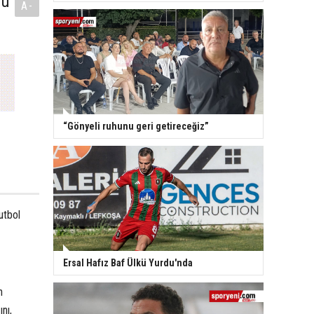
nu
A-
“Gönyeli ruhunu geri getireceğiz”
utbol
Ersal Hafız Baf Ülkü Yurdu'nda
n
nı,