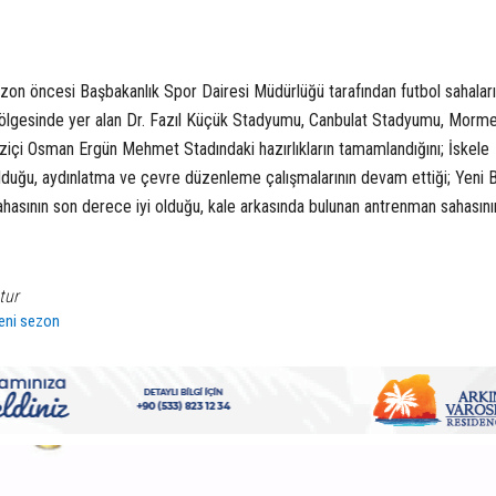
zon öncesi Başbakanlık Spor Dairesi Müdürlüğü tarafından futbol sahalar
u bölgesinde yer alan Dr. Fazıl Küçük Stadyumu, Canbulat Stadyumu, Mor
çi Osman Ergün Mehmet Stadındaki hazırlıkların tamamlandığını; İskele
duğu, aydınlatma ve çevre düzenleme çalışmalarının devam ettiği; Yeni 
sının son derece iyi olduğu, kale arkasında bulunan antrenman sahasını
tur
eni sezon