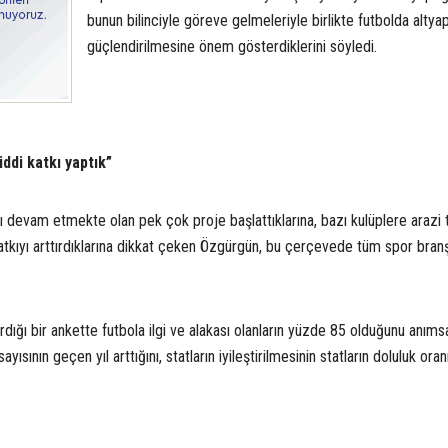
bunun bilinciyle göreve gelmeleriyle birlikte futbolda altyap
güçlendirilmesine önem gösterdiklerini söyledi.
ddi katkı yaptık”
 devam etmekte olan pek çok proje başlattıklarına, bazı kulüplere arazi 
 katkıyı arttırdıklarına dikkat çeken Özgürgün, bu çerçevede tüm spor branş
ırdığı bir ankette futbola ilgi ve alakası olanların yüzde 85 olduğunu anıms
ısının geçen yıl arttığını, statların iyileştirilmesinin statların doluluk oran