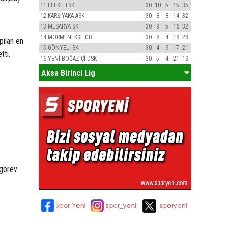
11
LEFKE TSK
30
10
5
15
35
12
KARŞIYAKA ASK
30
8
8
14
32
13
MESARYA SK
30
9
5
16
32
14
MORMENEKŞE GB
30
8
4
18
28
pılan en
15
GÖNYELİ SK
30
4
9
17
21
tti.
16
YENİ BOĞAZİÇİ DSK
30
5
4
21
19
Aksa Birinci Lig
 görev