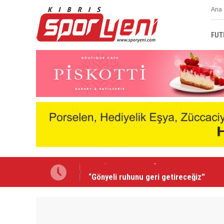
Ana 
FUT
“Gönyeli ruhunu geri getireceğiz”