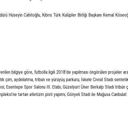
ürü Hüseyin Cahitoğlu, Kıbrıs Türk Kulüpler Birliği Başkanı Kemal Köseoğ
rilen bilgiye göre, futbolla ilgili 2018’de yapılması öngörülen projeler ar
k çim, aydınlatma, tribün ve yürüyüş parkuru; İskele Civisil Stadı senteti
i; Esentepe Spor Salonu III. Etabı, Güzelyurt Üner Berkalp Stadı tribün ç
pleksi’ne tartan atletizm pisti yapımı; Gönyeli Stadı ile Mağusa Canbulat