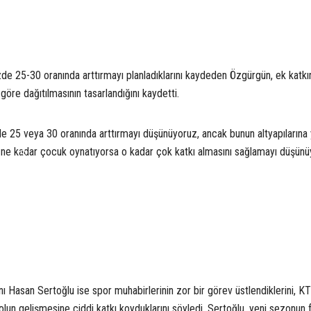
üzde 25-30 oranında arttırmayı planladıklarını kaydeden Özgürgün, ek katkı
 göre dağıtılmasının tasarlandığını kaydetti.
de 25 veya 30 oranında arttırmayı düşünüyoruz, ancak bunun altyapılarına 
da ne kadar çocuk oynatıyorsa o kadar çok katkı almasını sağlamayı düşün
S
 Hasan Sertoğlu ise spor muhabirlerinin zor bir görev üstlendiklerini, KT
lun gelişmesine ciddi katkı koyduklarını söyledi. Sertoğlu, yeni sezonun f