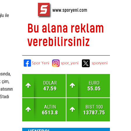
lu ile
asında,
k çim,
DOLAR
EURO
47.59
55.05
atısının
 Stadı
ALTIN
BIST 100
6513.8
13787.75