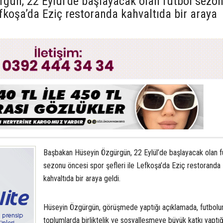
gün, 22 Eylül’de başlayacak olan futbol sezo
Lefkoşa’da Eziç restoranda kahvaltıda bir araya
Başbakan Hüseyin Özgürgün, 22 Eylül’de başlayacak olan f
sezonu öncesi spor şefleri ile Lefkoşa’da Eziç restoranda
kahvaltıda bir araya geldi.
Hüseyin Özgürgün, görüşmede yaptığı açıklamada, futbolu
toplumlarda birliktelik ve sosyalleşmeye büyük katkı yaptığı