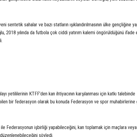
eni sentetik sahalar ve bazı statların ışıklandırılmasının ülke gençliğine ya
, 2018 yılında da futbola çok ciddi yatırım kalemi öngörüldüğünü ifade e
i.
yı yetililerinin KTFF’den kan ihtiyacının karşılanması için katkı talebinde
abilen bir federasyon olarak bu konuda Federasyon ve spor muhabirlerine
y ile Federasyonun işbirliği yapabileceğini, kan toplamak için maçlara veya
 düzenlenebileceğini söyledi.