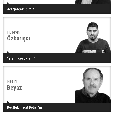
Acı gerçekliğimiz
Hüseyin
Özbarışcı
“Bizim çocuklar...”
Nezihi
Beyaz
Dostluk maçı! Doğan’ın