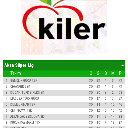
Aksa Süper Lig
Takım
O
G
B
M
P
1
GENÇLİK GÜCÜ TSK
30
23
4
3
73
2
CİHANGİR GSK
30
23
4
3
73
3
DOĞAN TÜRK BİRLİĞİ SK
30
20
8
2
68
4
MAĞUSA TÜRK GÜCÜ
30
17
6
7
57
5
DUMLUPINAR TSK
30
14
4
12
46
6
ÇETİNKAYA TSK
30
12
6
12
42
7
ALSANCAK YEŞİLOVA SK
30
11
5
14
38
8
KÜÇÜK KAYMAKLI TSK
30
10
7
13
37