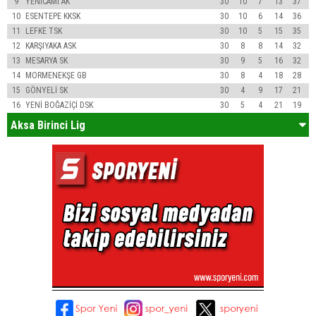
9
YENİCAMİ AK
30
10
7
13
37
10
ESENTEPE KKSK
30
10
6
14
36
11
LEFKE TSK
30
10
5
15
35
12
KARŞIYAKA ASK
30
8
8
14
32
13
MESARYA SK
30
9
5
16
32
14
MORMENEKŞE GB
30
8
4
18
28
15
GÖNYELİ SK
30
4
9
17
21
16
YENİ BOĞAZİÇİ DSK
30
5
4
21
19
Aksa Birinci Lig