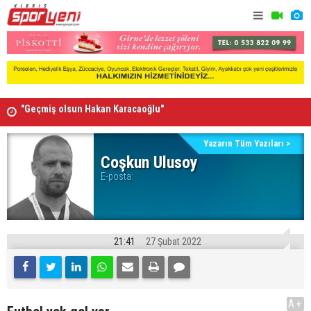
"Geçmiş olsun Hakan Karacaoğlu"
Arsenal, B
Lionel Messi'nin acı günü
Yazarın Tüm Yazıları >
Coşkun Ulusoy
E-posta:
21:41
27 Şubat 2022
A+