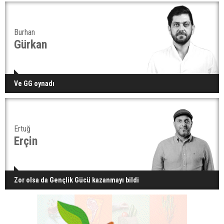
Burhan
Gürkan
Ve GG oynadı
Ertuğ
Erçin
Zor olsa da Gençlik Gücü kazanmayı bildi