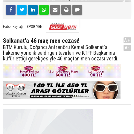
SPOR YENİ
Haber Kaynağı
Solkanat'a 46 maç men cezası!
A+
BTM Kurulu, Doğancı Antrenörü Kemal Solkanat'a
A-
hakeme yönelik saldırgan tavırları ve KTFF Başkanına
küfür ettiği gerekçesiyle 46 maçtan men cezası verdi.