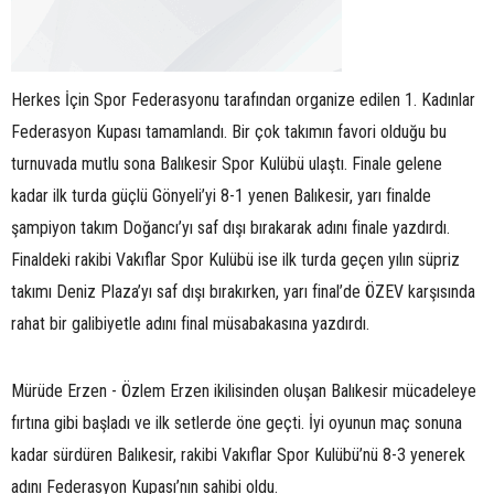
Herkes İçin Spor Federasyonu tarafından organize edilen 1. Kadınlar
Federasyon Kupası tamamlandı. Bir çok takımın favori olduğu bu
turnuvada mutlu sona Balıkesir Spor Kulübü ulaştı. Finale gelene
kadar ilk turda güçlü Gönyeli’yi 8-1 yenen Balıkesir, yarı finalde
şampiyon takım Doğancı’yı saf dışı bırakarak adını finale yazdırdı.
Finaldeki rakibi Vakıflar Spor Kulübü ise ilk turda geçen yılın süpriz
takımı Deniz Plaza’yı saf dışı bırakırken, yarı final’de ÖZEV karşısında
rahat bir galibiyetle adını final müsabakasına yazdırdı.
Mürüde Erzen - Özlem Erzen ikilisinden oluşan Balıkesir mücadeleye
fırtına gibi başladı ve ilk setlerde öne geçti. İyi oyunun maç sonuna
kadar sürdüren Balıkesir, rakibi Vakıflar Spor Kulübü’nü 8-3 yenerek
adını Federasyon Kupası’nın sahibi oldu.