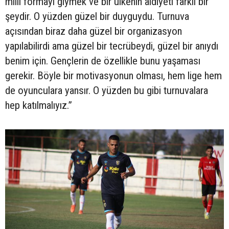
milli formayı giymek ve bir ülkenin aidiyeti farklı bir
şeydir. O yüzden güzel bir duyguydu. Turnuva
açısından biraz daha güzel bir organizasyon
yapılabilirdi ama güzel bir tecrübeydi, güzel bir anıydı
benim için. Gençlerin de özellikle bunu yaşaması
gerekir. Böyle bir motivasyonun olması, hem lige hem
de oyunculara yansır. O yüzden bu gibi turnuvalara
hep katılmalıyız.”