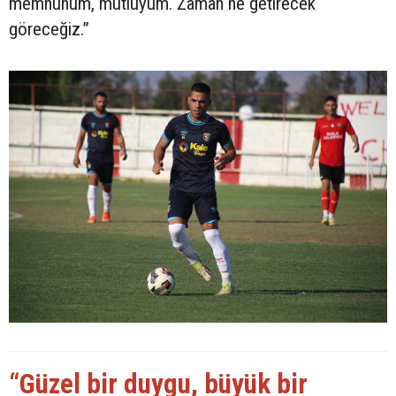
memnunum, mutluyum. Zaman ne getirecek
göreceğiz.”
“Güzel bir duygu, büyük bir