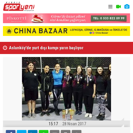
Aslanköy'de yurt dışı kampı yarın başlıyor
Gollü maçl
15:17
28 Nisan 2017