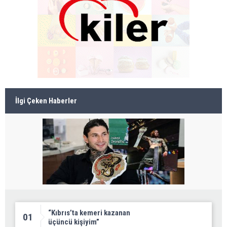
İlgi Çeken Haberler
“Kıbrıs’ta kemeri kazanan
01
üçüncü kişiyim”