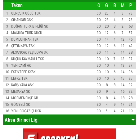
Takım
O
G
B
M
P
1
GENÇLİK GÜCÜ TSK
30
23
4
3
73
2
CİHANGİR GSK
30
23
4
3
73
3
DOĞAN TÜRK BİRLİĞİ SK
30
20
8
2
68
4
MAĞUSA TÜRK GÜCÜ
30
17
6
7
57
5
DUMLUPINAR TSK
30
14
4
12
46
6
ÇETİNKAYA TSK
30
12
6
12
42
7
ALSANCAK YEŞİLOVA SK
30
11
5
14
38
8
KÜÇÜK KAYMAKLI TSK
30
10
7
13
37
9
YENİCAMİ AK
30
10
7
13
37
10
ESENTEPE KKSK
30
10
6
14
36
11
LEFKE TSK
30
10
5
15
35
12
KARŞIYAKA ASK
30
8
8
14
32
13
MESARYA SK
30
9
5
16
32
14
MORMENEKŞE GB
30
8
4
18
28
15
GÖNYELİ SK
30
4
9
17
21
16
YENİ BOĞAZİÇİ DSK
30
5
4
21
19
Aksa Birinci Lig