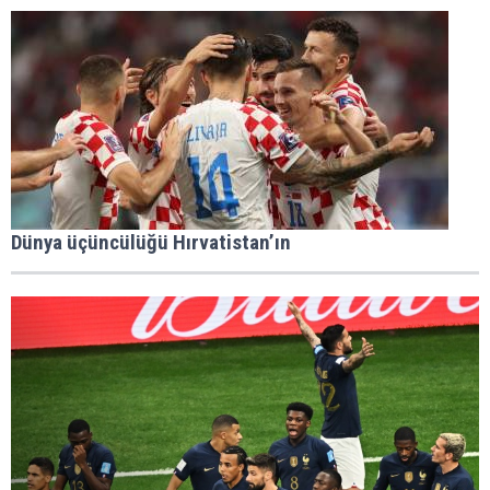
Dünya üçüncülüğü Hırvatistan’ın