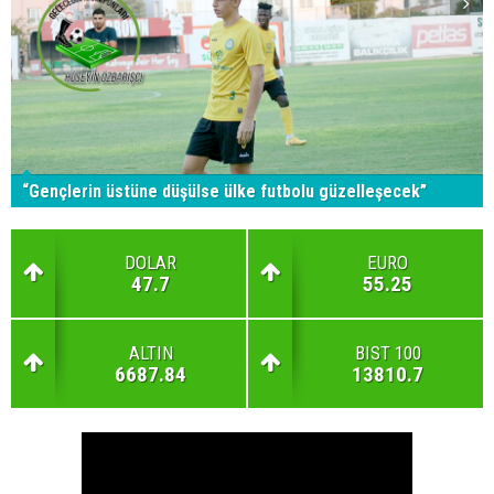
“Gençlerin üstüne düşülse ülke futbolu güzelleşecek”
DOLAR
EURO
47.7
55.25
ALTIN
BIST 100
6687.84
13810.7