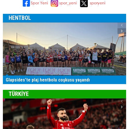
HENTBOL
Glapsides'te plaj hentbolu coşkusu yaşandı
TÜRKİYE