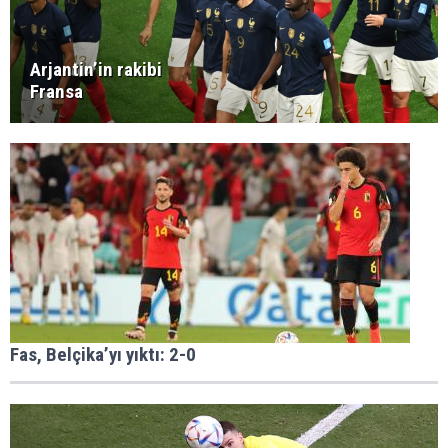
Arjantin’in rakibi
Fransa
Fas, Belçika’yı yıktı: 2-0