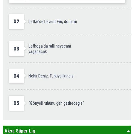
02
Lefke'de Levent Eriş dönemi
Lefkoşa’da ralli heyecanı
03
yaşanacak
04
Nehir Deniz, Türkiye ikincisi
05
“Gönyeli ruhunu geri getireceğiz”
Aksa Süper Lig