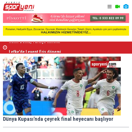
Lefke'de Levent Eriş dönemi
“Kıbrıs’ta
Dünya Kupası'nda çeyrek final heyecanı başlıyor