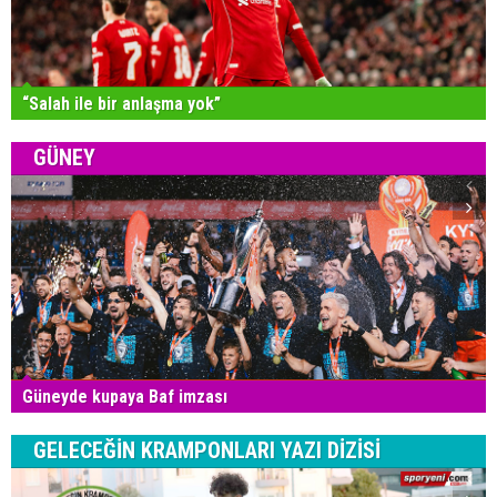
“Salah ile bir anlaşma yok”
GÜNEY
Güneyde kupaya Baf imzası
GELECEĞİN KRAMPONLARI YAZI DİZİSİ