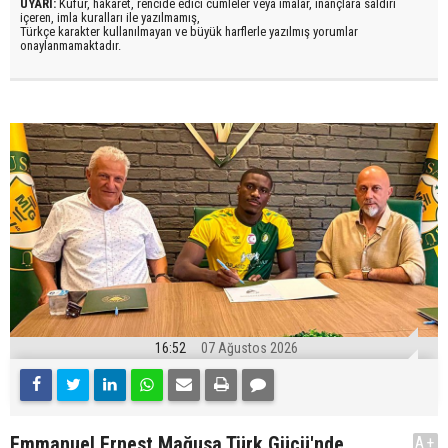
UYARI:
Küfür, hakaret, rencide edici cümleler veya imalar, inançlara saldırı
içeren, imla kuralları ile yazılmamış,
Türkçe karakter kullanılmayan ve büyük harflerle yazılmış yorumlar
onaylanmamaktadır.
16:52
07 Ağustos 2026
Emmanuel Ernest Mağusa Türk Gücü'nde
A+