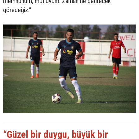
memnunum, mutluyum. Zaman ne getirecek
göreceğiz.”
“Güzel bir duygu, büyük bir