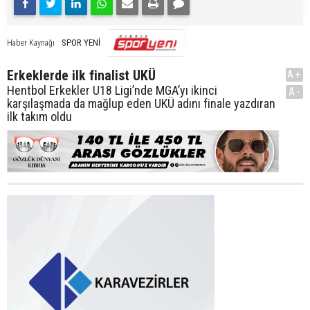
SPOR YENİ
Haber Kaynağı
Erkeklerde ilk finalist UKÜ
A+
Hentbol Erkekler U18 Ligi’nde MGA’yı ikinci
A-
karşılaşmada da mağlup eden UKÜ adını finale yazdıran
ilk takım oldu