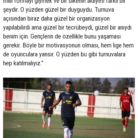
milli formayı giymek ve bir ülkenin aidiyeti farklı bir
şeydir. O yüzden güzel bir duyguydu. Turnuva
açısından biraz daha güzel bir organizasyon
yapılabilirdi ama güzel bir tecrübeydi, güzel bir anıydı
benim için. Gençlerin de özellikle bunu yaşaması
gerekir. Böyle bir motivasyonun olması, hem lige hem
de oyunculara yansır. O yüzden bu gibi turnuvalara
hep katılmalıyız.”