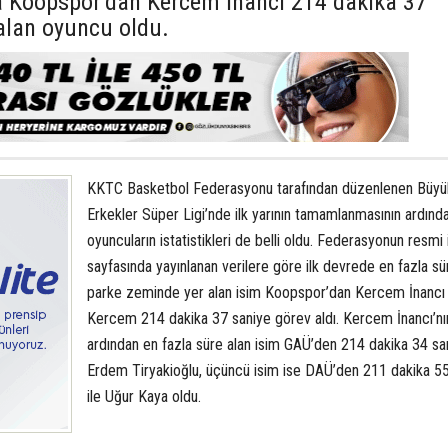
nda Koopspor’dan Kercem İnancı 214 dakika 37
 alan oyuncu oldu.
KKTC Basketbol Federasyonu tarafından düzenlenen Büyü
Erkekler Süper Ligi’nde ilk yarının tamamlanmasının ardınd
oyuncuların istatistikleri de belli oldu. Federasyonun resmi 
sayfasında yayınlanan verilere göre ilk devrede en fazla sür
parke zeminde yer alan isim Koopspor’dan Kercem İnancı 
Kercem 214 dakika 37 saniye görev aldı. Kercem İnancı’nı
ardından en fazla süre alan isim GAÜ’den 214 dakika 34 san
Erdem Tiryakioğlu, üçüncü isim ise DAÜ’den 211 dakika 55
ile Uğur Kaya oldu.