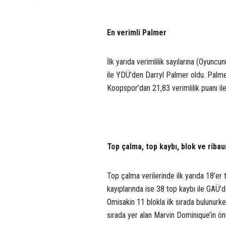
En verimli Palmer
İlk yarıda verimlilik sayılarına (Oyunc
ile YDÜ’den Darryl Palmer oldu. Palmer’
Koopspor’dan 21,83 verimlilik puanı il
Top çalma, top kaybı, blok ve riba
Top çalma verilerinde ilk yarıda 18’er
kayıplarında ise 38 top kaybı ile GAÜ’
Omisakin 11 blokla ilk sırada bulunurk
sırada yer alan Marvin Dominique’in ön