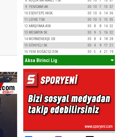
8
KÜÇÜK KAYMAKLI TSK
30
10
7
13
37
9
YENİCAMİ AK
30
10
7
13
37
10
ESENTEPE KKSK
30
10
6
14
36
11
LEFKE TSK
30
10
5
15
35
12
KARŞIYAKA ASK
30
8
8
14
32
13
MESARYA SK
30
9
5
16
32
14
MORMENEKŞE GB
30
8
4
18
28
15
GÖNYELİ SK
30
4
9
17
21
16
YENİ BOĞAZİÇİ DSK
30
5
4
21
19
Aksa Birinci Lig