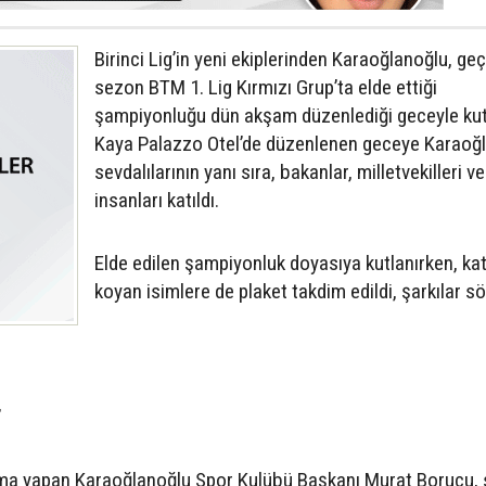
Birinci Lig’in yeni ekiplerinden Karaoğlanoğlu, ge
sezon BTM 1. Lig Kırmızı Grup’ta elde ettiği
şampiyonluğu dün akşam düzenlediği geceyle kut
Kaya Palazzo Otel’de düzenlenen geceye Karaoğ
sevdalılarının yanı sıra, bakanlar, milletvekilleri ve
insanları katıldı.
Elde edilen şampiyonluk doyasıya kutlanırken, kat
koyan isimlere de plaket takdim edildi, şarkılar s
”
şma yapan Karaoğlanoğlu Spor Kulübü Başkanı Murat Borucu,