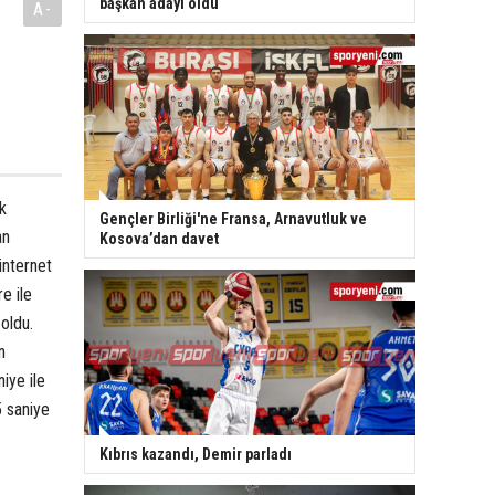
başkan adayı oldu
A-
k
Gençler Birliği'ne Fransa, Arnavutluk ve
an
Kosova’dan davet
internet
e ile
oldu.
n
iye ile
 saniye
Kıbrıs kazandı, Demir parladı