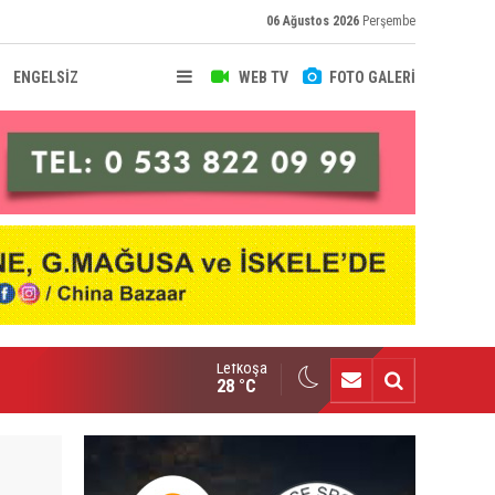
06 Ağustos 2026
Perşembe
ENGELSİZ
WEB TV
FOTO GALERİ
Lefkoşa
sal Hafız Baf Ülkü Yurdu'nda
28 °C