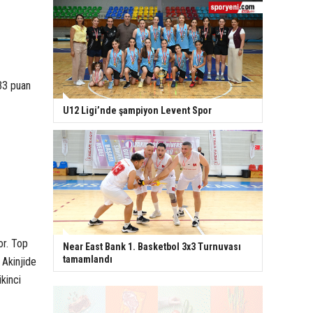
,33 puan
U12 Ligi’nde şampiyon Levent Spor
or. Top
Near East Bank 1. Basketbol 3x3 Turnuvası
tamamlandı
 Akinjide
kinci