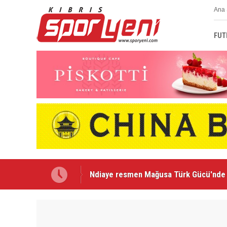
Ana 
FUT
“Gönyeli ruhunu geri getireceğiz”