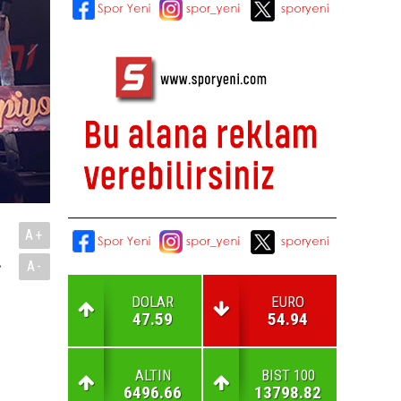
A+
.
A-
DOLAR
EURO
47.59
54.94
ALTIN
BIST 100
6496.66
13798.82