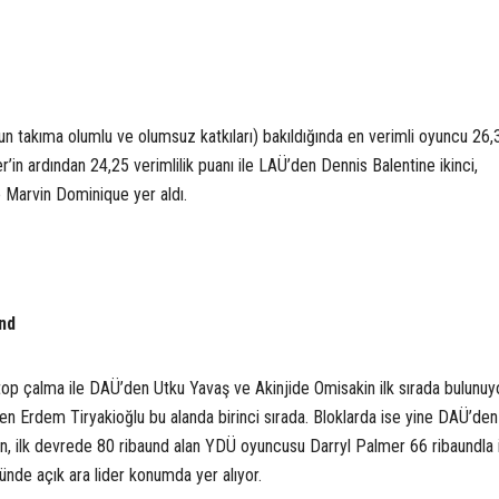
unun takıma olumlu ve olumsuz katkıları) bakıldığında en verimli oyuncu 26
in ardından 24,25 verimlilik puanı ile LAÜ’den Dennis Balentine ikinci,
e Marvin Dominique yer aldı.
und
 top çalma ile DAÜ’den Utku Yavaş ve Akinjide Omisakin ilk sırada bulunuy
den Erdem Tiryakioğlu bu alanda birinci sırada. Bloklarda ise yine DAÜ’den
en, ilk devrede 80 ribaund alan YDÜ oyuncusu Darryl Palmer 66 ribaundla i
ünde açık ara lider konumda yer alıyor.