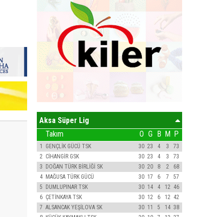
Aksa Süper Lig
Takım
O
G
B
M
P
1
GENÇLİK GÜCÜ TSK
30
23
4
3
73
2
CİHANGİR GSK
30
23
4
3
73
3
DOĞAN TÜRK BİRLİĞİ SK
30
20
8
2
68
4
MAĞUSA TÜRK GÜCÜ
30
17
6
7
57
5
DUMLUPINAR TSK
30
14
4
12
46
6
ÇETİNKAYA TSK
30
12
6
12
42
7
ALSANCAK YEŞİLOVA SK
30
11
5
14
38