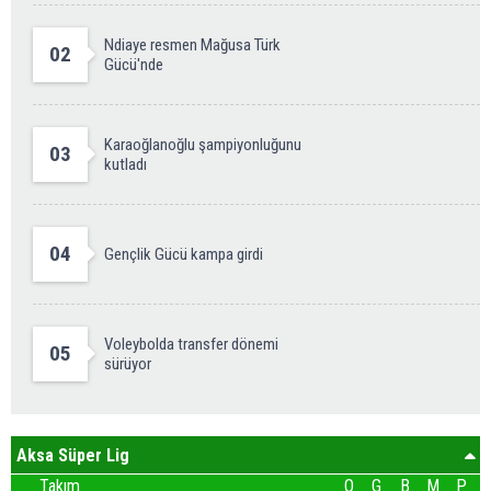
Ndiaye resmen Mağusa Türk
02
Gücü'nde
Karaoğlanoğlu şampiyonluğunu
03
kutladı
04
Gençlik Gücü kampa girdi
Voleybolda transfer dönemi
05
sürüyor
Aksa Süper Lig
Takım
O
G
B
M
P