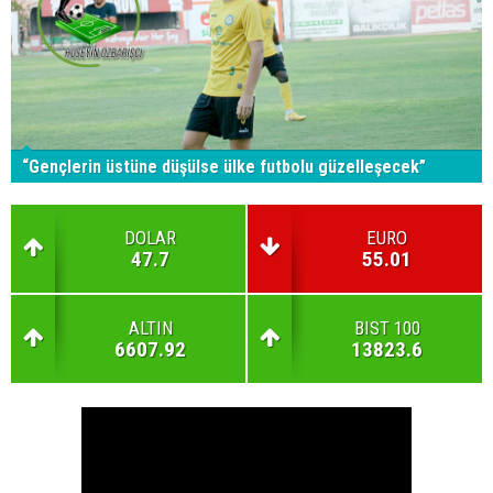
“Gençlerin üstüne düşülse ülke futbolu güzelleşecek”
DOLAR
EURO
47.7
55.01
ALTIN
BIST 100
6607.92
13823.6