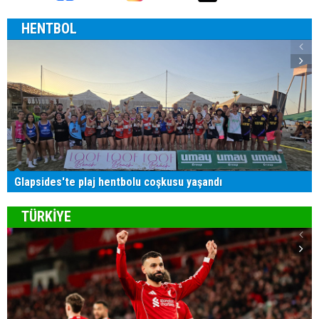
HENTBOL
Glapsides'te plaj hentbolu coşkusu yaşandı
TÜRKİYE