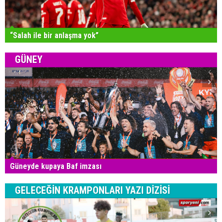
“Salah ile bir anlaşma yok”
GÜNEY
Güneyde kupaya Baf imzası
GELECEĞİN KRAMPONLARI YAZI DİZİSİ