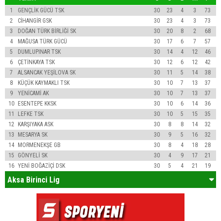
1
GENÇLİK GÜCÜ TSK
30
23
4
3
73
2
CİHANGİR GSK
30
23
4
3
73
3
DOĞAN TÜRK BİRLİĞİ SK
30
20
8
2
68
4
MAĞUSA TÜRK GÜCÜ
30
17
6
7
57
5
DUMLUPINAR TSK
30
14
4
12
46
6
ÇETİNKAYA TSK
30
12
6
12
42
7
ALSANCAK YEŞİLOVA SK
30
11
5
14
38
8
KÜÇÜK KAYMAKLI TSK
30
10
7
13
37
9
YENİCAMİ AK
30
10
7
13
37
10
ESENTEPE KKSK
30
10
6
14
36
11
LEFKE TSK
30
10
5
15
35
12
KARŞIYAKA ASK
30
8
8
14
32
13
MESARYA SK
30
9
5
16
32
14
MORMENEKŞE GB
30
8
4
18
28
15
GÖNYELİ SK
30
4
9
17
21
16
YENİ BOĞAZİÇİ DSK
30
5
4
21
19
Aksa Birinci Lig