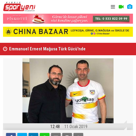
Emmanuel Ernest Mağusa Türk Gücü'nde
Nehir Deniz
12:48
11 Ocak 2019