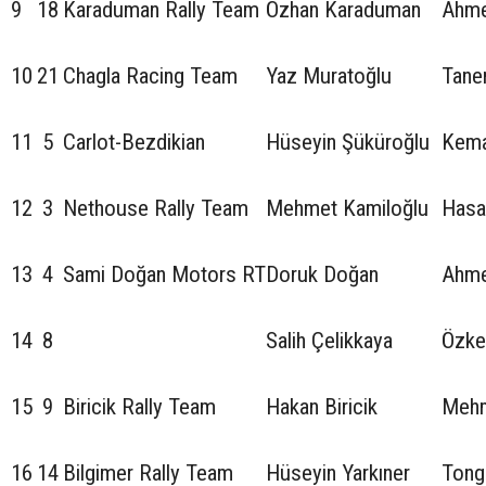
9
18
Karaduman Rally Team
Özhan Karaduman
Ahme
10
21
Chagla Racing Team
Yaz Muratoğlu
Tane
11
5
Carlot-Bezdikian
Hüseyin Şüküroğlu
Kema
12
3
Nethouse Rally Team
Mehmet Kamiloğlu
Hasa
13
4
Sami Doğan Motors RT
Doruk Doğan
Ahme
14
8
Salih Çelikkaya
Özke
15
9
Biricik Rally Team
Hakan Biricik
Mehm
16
14
Bilgimer Rally Team
Hüseyin Yarkıner
Tong