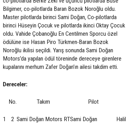
co-pilotlarda Berke Zeki ve üçüncü pilotlarda Buse
Bilgimer, co-pilotlarda Baran Bozok Noroğlu oldu.
Master pilotlarda birinci Sami Doğan, Co-pilotlarda
birinci Hüseyin Çocuk ve pilotlarda ikinci Oktay Çocuk
oldu. Vahide Çobanoğlu En Centilmen Sporcu özel
ödülüne ise Hasan Piro Türkmen-Baran Bozok
Noroğlu ikilisi seçildi. Yarış sonunda Sami Doğan
Motors’da yapılan ödül töreninde dereceye girenlere
kupalarını merhum Zafer Doğan’ın ailesi takdim etti.
Dereceler:
No.
Takım
Pilot
1
2
Sami Doğan Motors RT
Sami Doğan
Halil