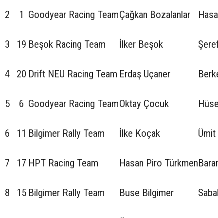
2
1
Goodyear Racing Team
Çağkan Bozalanlar
Hasa
3
19
Beşok Racing Team
İlker Beşok
Şere
4
20
Drift NEU Racing Team
Erdaş Uçaner
Berk
5
6
Goodyear Racing Team
Oktay Çocuk
Hüse
6
11
Bilgimer Rally Team
İlke Koçak
Ümit
7
17
HPT Racing Team
Hasan Piro Türkmen
Bara
8
15
Bilgimer Rally Team
Buse Bilgimer
Sabah