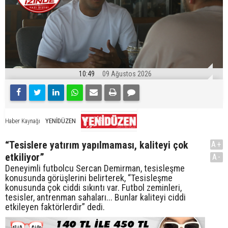
10:49
09 Ağustos 2026
YENİDÜZEN
Haber Kaynağı
“Tesislere yatırım yapılmaması, kaliteyi çok
A+
etkiliyor”
A-
Deneyimli futbolcu Sercan Demirman, tesisleşme
konusunda görüşlerini belirterek, “Tesisleşme
konusunda çok ciddi sıkıntı var. Futbol zeminleri,
tesisler, antrenman sahaları... Bunlar kaliteyi ciddi
etkileyen faktörlerdir” dedi.