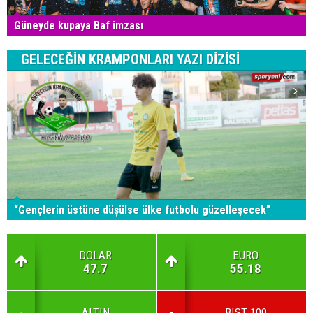
Güneyde kupaya Baf imzası
GELECEĞİN KRAMPONLARI YAZI DİZİSİ
“Gençlerin üstüne düşülse ülke futbolu güzelleşecek”
DOLAR
EURO
47.7
55.18
ALTIN
BIST 100