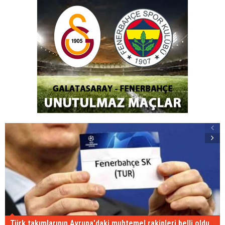
Türk takımlarının Avrupa'daki muhtemel rakipleri belli oldu