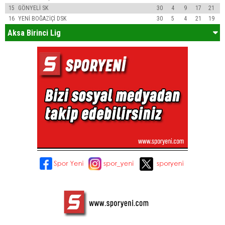
15
GÖNYELİ SK
30
4
9
17
21
16
YENİ BOĞAZİÇİ DSK
30
5
4
21
19
Aksa Birinci Lig