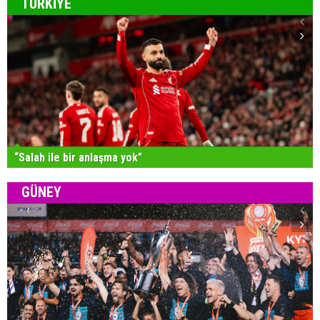
TÜRKİYE
“Salah ile bir anlaşma yok”
GÜNEY