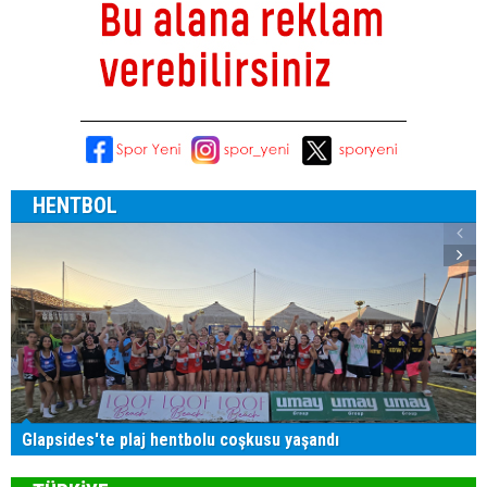
HENTBOL
Glapsides'te plaj hentbolu coşkusu yaşandı