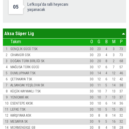
Lefkoşa’da ralli heyecanı
05
yaşanacak
Aksa Süper Lig
Takım
O
G
B
M
P
1
GENÇLİK GÜCÜ TSK
30
23
4
3
73
2
CİHANGİR GSK
30
23
4
3
73
3
DOĞAN TÜRK BİRLİĞİ SK
30
20
8
2
68
4
MAĞUSA TÜRK GÜCÜ
30
17
6
7
57
5
DUMLUPINAR TSK
30
14
4
12
46
6
ÇETİNKAYA TSK
30
12
6
12
42
7
ALSANCAK YEŞİLOVA SK
30
11
5
14
38
8
KÜÇÜK KAYMAKLI TSK
30
10
7
13
37
9
YENİCAMİ AK
30
10
7
13
37
10
ESENTEPE KKSK
30
10
6
14
36
11
LEFKE TSK
30
10
5
15
35
12
KARŞIYAKA ASK
30
8
8
14
32
13
MESARYA SK
30
9
5
16
32
14
MORMENEKŞE GB
30
8
4
18
28