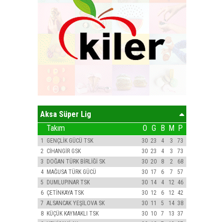
Aksa Süper Lig
Takım
O
G
B
M
P
1
GENÇLİK GÜCÜ TSK
30
23
4
3
73
2
CİHANGİR GSK
30
23
4
3
73
3
DOĞAN TÜRK BİRLİĞİ SK
30
20
8
2
68
4
MAĞUSA TÜRK GÜCÜ
30
17
6
7
57
5
DUMLUPINAR TSK
30
14
4
12
46
6
ÇETİNKAYA TSK
30
12
6
12
42
7
ALSANCAK YEŞİLOVA SK
30
11
5
14
38
8
KÜÇÜK KAYMAKLI TSK
30
10
7
13
37