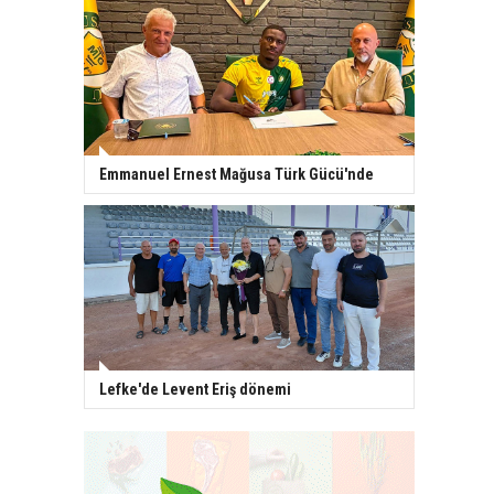
Emmanuel Ernest Mağusa Türk Gücü'nde
Lefke'de Levent Eriş dönemi