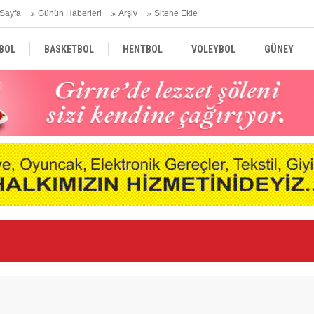
Sayfa
Günün Haberleri
Arşiv
Sitene Ekle
BOL
BASKETBOL
HENTBOL
VOLEYBOL
GÜNEY
TÜRKİYE
AVRUPA
DÜNYA
duyurdu
Uf