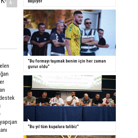
 K-
başlıyor
A-
i
“Bu formayı taşımak benim için her zaman
elen
gurur oldu”
oğan
er
nan
 destek
i
e
 yapışan
“Bu yıl tüm kupalara talibiz”
anı