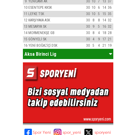
9
YENİCAMİ AK
30
10
7
13
37
10
ESENTEPE KKSK
30
10
6
14
36
11
LEFKE TSK
30
10
5
15
35
12
KARŞIYAKA ASK
30
8
8
14
32
13
MESARYA SK
30
9
5
16
32
14
MORMENEKŞE GB
30
8
4
18
28
15
GÖNYELİ SK
30
4
9
17
21
16
YENİ BOĞAZİÇİ DSK
30
5
4
21
19
Aksa Birinci Lig