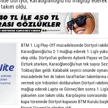
linde Dörtyol, Karaoğlanoğlu'nu mağlup ederek
 takım oldu.
BTM 1. Lig Play-Off mücadelesinde Dörtyol rakib
Karaoğlanoğlu’nu 2-1 mağlup ederek 1. Lig’e yüks
ekip oldu. Dörtyol’un gollerini Ayberk Payas ve D
Öztürk atarken, Karaoğlanoğlu’nun tek sayısı Sez
Tokbaş’dan geldi. Kalabalık seyirci önünde oyna
mücadelede her iki takım taraftarları takımlarına
vermek için tribünleri doldururken Dörtyol rakibin
mağlup ederek Lapta ve Görneç’den sonra 1. Lig’
yükselen son takım oldu. Karşılaşma sonrasında
kupa töreninde Dörtyol kupasını BTM Kurulu başk
Niyazi Güvenir’in elinden aldı.