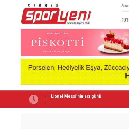
Ana 
FUT
Arsenal, Bruno Guimaraes transferini 