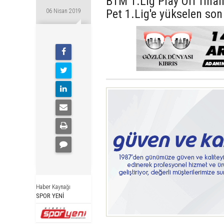
BTM 1.Lig Play Off fina
Pet 1.Lig'e yükselen son
06 Nisan 2019
Haber Kaynağı
SPOR YENİ