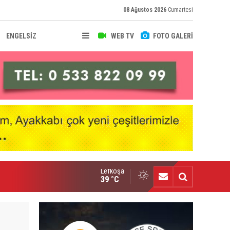
08 Ağustos 2026
Cumartesi
ENGELSİZ
WEB TV
FOTO GALERİ
Lefkoşa
uk Özdemir büyük gurur yaşattı
39 °C