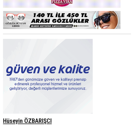
Hüseyin ÖZBARIŞCI