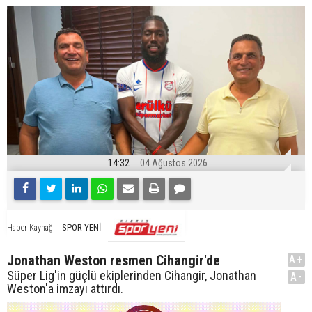
14:32
04 Ağustos 2026
SPOR YENİ
Haber Kaynağı
Jonathan Weston resmen Cihangir'de
A+
Süper Lig'in güçlü ekiplerinden Cihangir, Jonathan
A-
Weston'a imzayı attırdı.