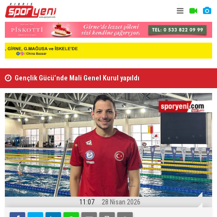
Gençlik Gücü’nde Mali Genel Kurul yapıldı
Kaymaklı h
11:07
28 Nisan 2026