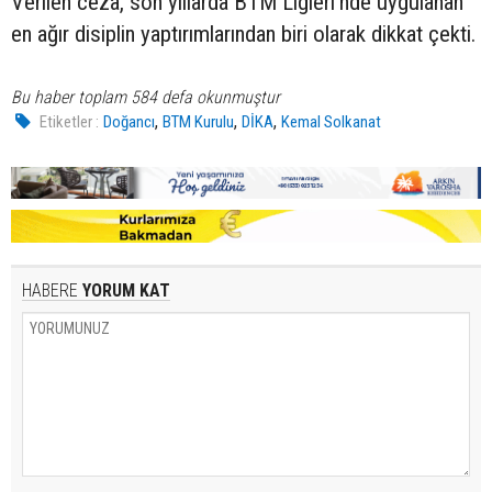
Verilen ceza, son yıllarda BTM Ligleri'nde uygulanan
en ağır disiplin yaptırımlarından biri olarak dikkat çekti.
Bu haber toplam 584 defa okunmuştur
,
,
,
Etiketler :
Doğancı
BTM Kurulu
DİKA
Kemal Solkanat
HABERE
YORUM KAT