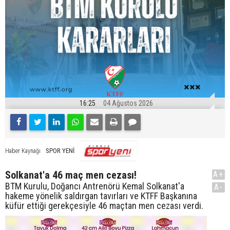
16:25
04 Ağustos 2026
SPOR YENİ
Haber Kaynağı
Solkanat'a 46 maç men cezası!
A+
BTM Kurulu, Doğancı Antrenörü Kemal Solkanat'a
A-
hakeme yönelik saldırgan tavırları ve KTFF Başkanına
küfür ettiği gerekçesiyle 46 maçtan men cezası verdi.