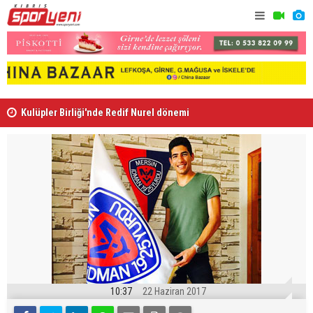
Kulüpler Birliği'nde Redif Nurel dönemi
Gençlik Gü
10:37
22 Haziran 2017