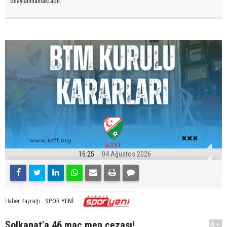
onaylanmamaktadır.
16:25
04 Ağustos 2026
SPOR YENİ
Haber Kaynağı
Solkanat'a 46 maç men cezası!
A+