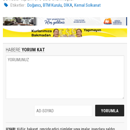
,
,
,
Etiketler :
Doğancı
BTM Kurulu
DİKA
Kemal Solkanat
HABERE
YORUM KAT
UYARI:
Küfür, hakaret, rencide edici cümleler veya imalar, inançlara saldırı