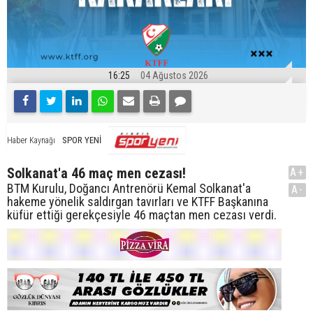
16:25
04 Ağustos 2026
SPOR YENİ
Haber Kaynağı
Solkanat'a 46 maç men cezası!
A+
BTM Kurulu, Doğancı Antrenörü Kemal Solkanat'a
A-
hakeme yönelik saldırgan tavırları ve KTFF Başkanına
küfür ettiği gerekçesiyle 46 maçtan men cezası verdi.