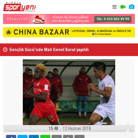
Gençlik Gücü’nde Mali Genel Kurul yapıldı
Kaymaklı h
15:48
12 Haziran 2018