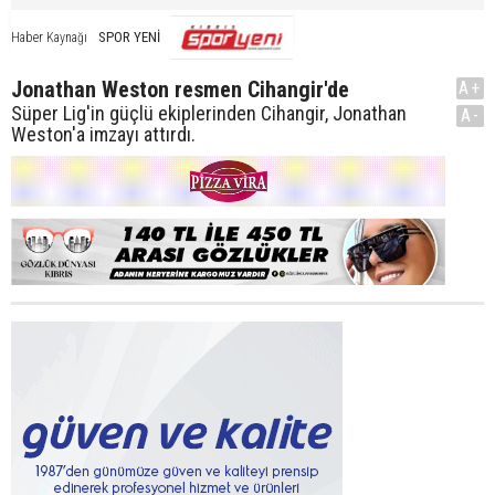
SPOR YENİ
Haber Kaynağı
Jonathan Weston resmen Cihangir'de
A+
Süper Lig'in güçlü ekiplerinden Cihangir, Jonathan
A-
Weston'a imzayı attırdı.