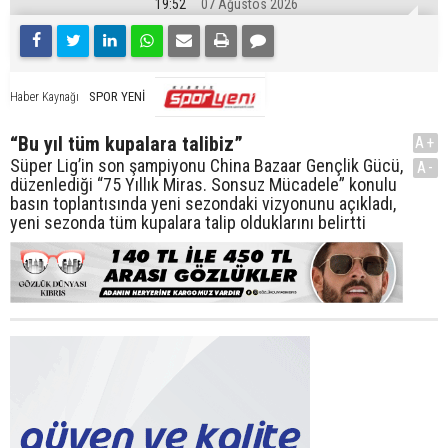
19:52
07 Ağustos 2026
SPOR YENİ
Haber Kaynağı
“Bu yıl tüm kupalara talibiz”
A+
Süper Lig’in son şampiyonu China Bazaar Gençlik Gücü,
A-
düzenlediği “75 Yıllık Miras. Sonsuz Mücadele” konulu
basın toplantısında yeni sezondaki vizyonunu açıkladı,
yeni sezonda tüm kupalara talip olduklarını belirtti