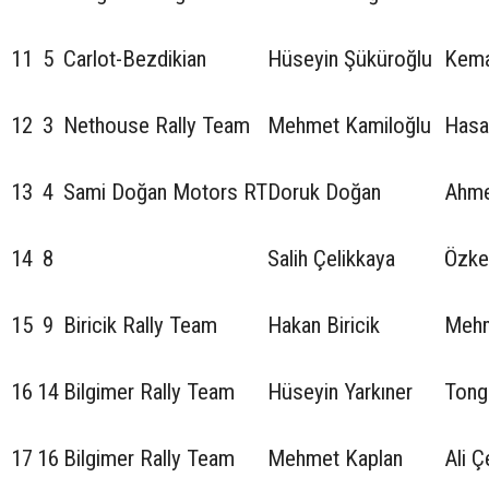
11
5
Carlot-Bezdikian
Hüseyin Şüküroğlu
Kema
12
3
Nethouse Rally Team
Mehmet Kamiloğlu
Hasa
13
4
Sami Doğan Motors RT
Doruk Doğan
Ahme
14
8
Salih Çelikkaya
Özke
15
9
Biricik Rally Team
Hakan Biricik
Mehm
16
14
Bilgimer Rally Team
Hüseyin Yarkıner
Tong
17
16
Bilgimer Rally Team
Mehmet Kaplan
Ali Ç