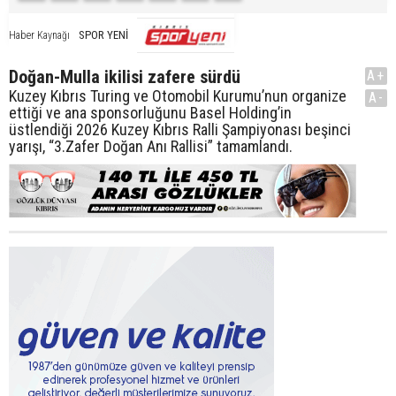
SPOR YENİ
Haber Kaynağı
Doğan-Mulla ikilisi zafere sürdü
A+
Kuzey Kıbrıs Turing ve Otomobil Kurumu’nun organize
A-
ettiği ve ana sponsorluğunu Basel Holding’in
üstlendiği 2026 Kuzey Kıbrıs Ralli Şampiyonası beşinci
yarışı, “3.Zafer Doğan Anı Rallisi” tamamlandı.