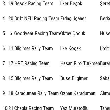
3
19
Beşok Racing Team
İlker Beşok
Şere
4
20
Drift NEU Racing Team
Erdaş Uçaner
Berk
5
6
Goodyear Racing Team
Oktay Çocuk
Hüse
6
11
Bilgimer Rally Team
İlke Koçak
Ümit
7
17
HPT Racing Team
Hasan Piro Türkmen
Bara
8
15
Bilgimer Rally Team
Buse Bilgimer
Sabah
9
18
Karaduman Rally Team
Özhan Karaduman
Ahme
10
21
Chagla Racing Team
Yaz Muratoğlu
Tane