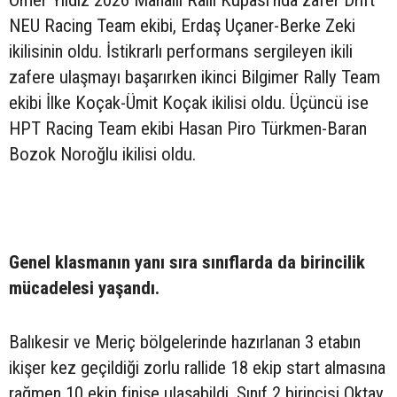
NEU Racing Team ekibi, Erdaş Uçaner-Berke Zeki
ikilisinin oldu. İstikrarlı performans sergileyen ikili
zafere ulaşmayı başarırken ikinci Bilgimer Rally Team
ekibi İlke Koçak-Ümit Koçak ikilisi oldu. Üçüncü ise
HPT Racing Team ekibi Hasan Piro Türkmen-Baran
Bozok Noroğlu ikilisi oldu.
Genel klasmanın yanı sıra sınıflarda da birincilik
mücadelesi yaşandı.
Balıkesir ve Meriç bölgelerinde hazırlanan 3 etabın
ikişer kez geçildiği zorlu rallide 18 ekip start almasına
rağmen 10 ekip finişe ulaşabildi. Sınıf 2 birincisi Oktay