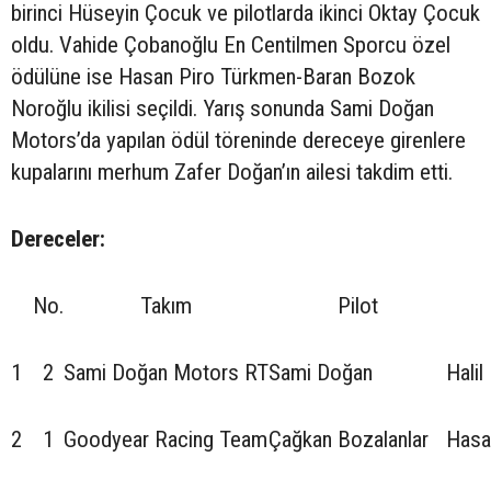
birinci Hüseyin Çocuk ve pilotlarda ikinci Oktay Çocuk
oldu. Vahide Çobanoğlu En Centilmen Sporcu özel
ödülüne ise Hasan Piro Türkmen-Baran Bozok
Noroğlu ikilisi seçildi. Yarış sonunda Sami Doğan
Motors’da yapılan ödül töreninde dereceye girenlere
kupalarını merhum Zafer Doğan’ın ailesi takdim etti.
Dereceler:
No.
Takım
Pilot
1
2
Sami Doğan Motors RT
Sami Doğan
Halil
2
1
Goodyear Racing Team
Çağkan Bozalanlar
Hasa