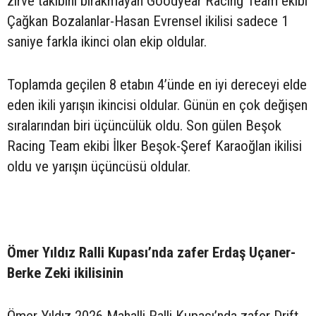
zirve takibini bırakmayan Goodyear Racing Team ekibi
Çağkan Bozalanlar-Hasan Evrensel ikilisi sadece 1
saniye farkla ikinci olan ekip oldular.
Toplamda geçilen 8 etabın 4’ünde en iyi dereceyi elde
eden ikili yarışın ikincisi oldular. Günün en çok değişen
sıralarından biri üçüncülük oldu. Son gülen Beşok
Racing Team ekibi İlker Beşok-Şeref Karaoğlan ikilisi
oldu ve yarışın üçüncüsü oldular.
Ömer Yıldız Ralli Kupası’nda zafer Erdaş Uçaner-
Berke Zeki ikilisinin
Ömer Yıldız 2026 Mahalli Ralli Kupası’nda zafer Drift