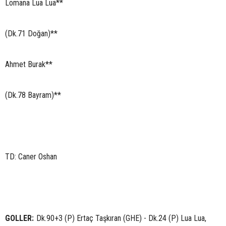
Lomana Lua Lua**
(Dk.71 Doğan)**
Ahmet Burak**
(Dk.78 Bayram)**
TD: Caner Oshan
GOLLER:
Dk.90+3 (P) Ertaç Taşkıran (GHE) - Dk.24 (P) Lua Lua,