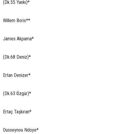
(Dk.55 Yankı)*
Willem Boris**
James Akpama*
(Dk.68 Deniz)*
Ertan Denizer*
(Dk.63 Özgür)*
Ertaç Taşkıran*
Ousseynou Ndoye*