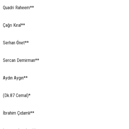
Quadri Raheem**
Çağrı Kıral**
Serhan Önet**
Sercan Demirman**
Aydın Aygın**
(Dk.87 Cemal)*
İbrahim Çıdamlı**