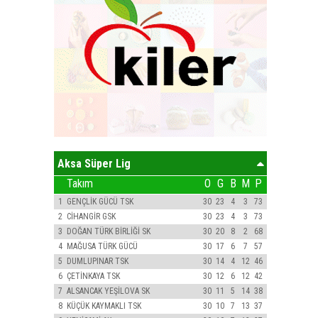
Aksa Süper Lig
Takım
O
G
B
M
P
1
GENÇLİK GÜCÜ TSK
30
23
4
3
73
2
CİHANGİR GSK
30
23
4
3
73
3
DOĞAN TÜRK BİRLİĞİ SK
30
20
8
2
68
4
MAĞUSA TÜRK GÜCÜ
30
17
6
7
57
5
DUMLUPINAR TSK
30
14
4
12
46
6
ÇETİNKAYA TSK
30
12
6
12
42
7
ALSANCAK YEŞİLOVA SK
30
11
5
14
38
8
KÜÇÜK KAYMAKLI TSK
30
10
7
13
37