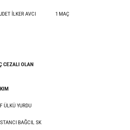
JDET İLKER AVCI
1 MAÇ
Ç CEZALI OLAN
S
KIM
F ÜLKÜ YURDU
STANCI BAĞCIL SK