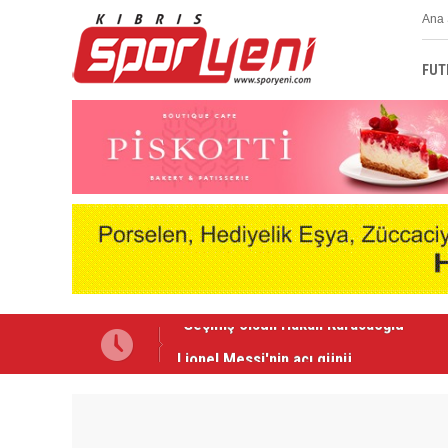
Ana 
FUT
Lionel Messi'nin acı günü