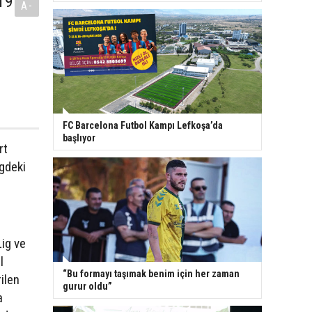
19
A-
FC Barcelona Futbol Kampı Lefkoşa’da
başlıyor
rt
gdeki
Lig ve
l
“Bu formayı taşımak benim için her zaman
ilen
gurur oldu”
a