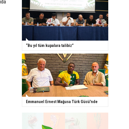
ıda
:
“Bu yıl tüm kupalara talibiz”
Emmanuel Ernest Mağusa Türk Gücü'nde