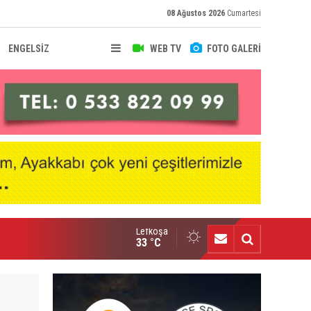
08 Ağustos 2026
Cumartesi
ENGELSİZ
WEB TV
FOTO GALERİ
Lefkoşa
senal, Bruno Guimaraes transferini duyurdu
33 °C