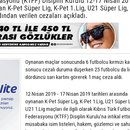
rasyonu (KTFF) Disiplin Kurulu 12-17 Nisan 20
an K-Pet Süper Lig, K-Pet 1.Lig, U21 Süper Lig,
ından verilen cezaları açıkladı.
Oynanan maçlar sonucunda 6 futbolcu kırmızı ka
sonucu cezalı duruma düşerken 25 futbolcu da li
dördüncü sarı kartını görerek 1 maç ceza aldı.
12 Nisan 2019 - 17 Nisan 2019 tarihleri arasında
oynanan K-Pet Süper Lig, K-Pet 1.Lig, U21 Süper 
U21 1.Lig maçları ile ilgili olarak Kıbrıs Türk Futbo
Federasyonu (KTFF) Disiplin Kurulu'na intikal ettir
müsabaka isim listeleri, hakem, gözlemci ve sah