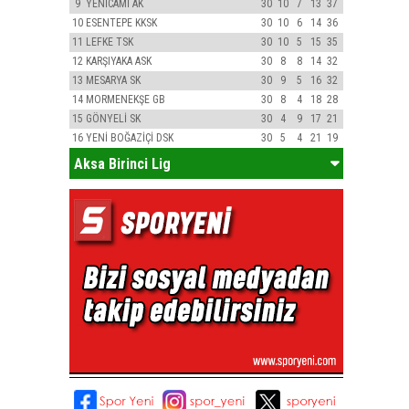
9
YENİCAMİ AK
30
10
7
13
37
10
ESENTEPE KKSK
30
10
6
14
36
11
LEFKE TSK
30
10
5
15
35
12
KARŞIYAKA ASK
30
8
8
14
32
13
MESARYA SK
30
9
5
16
32
14
MORMENEKŞE GB
30
8
4
18
28
15
GÖNYELİ SK
30
4
9
17
21
16
YENİ BOĞAZİÇİ DSK
30
5
4
21
19
Aksa Birinci Lig