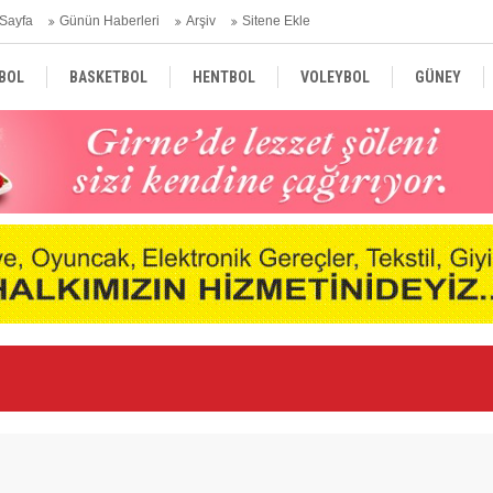
Sayfa
Günün Haberleri
Arşiv
Sitene Ekle
BOL
BASKETBOL
HENTBOL
VOLEYBOL
GÜNEY
TÜRKİYE
AVRUPA
DÜNYA
Ar