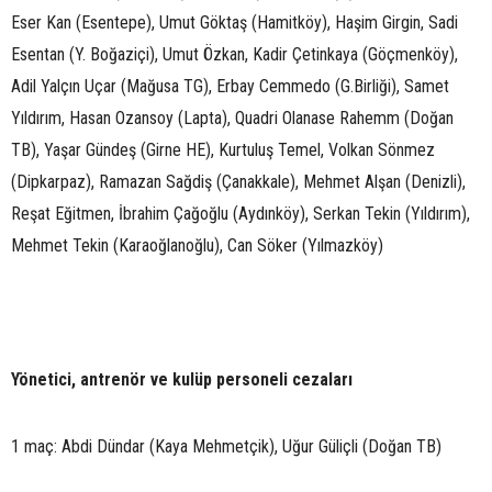
Eser Kan (Esentepe), Umut Göktaş (Hamitköy), Haşim Girgin, Sadi
Esentan (Y. Boğaziçi), Umut Özkan, Kadir Çetinkaya (Göçmenköy),
Adil Yalçın Uçar (Mağusa TG), Erbay Cemmedo (G.Birliği), Samet
Yıldırım, Hasan Ozansoy (Lapta), Quadri Olanase Rahemm (Doğan
TB), Yaşar Gündeş (Girne HE), Kurtuluş Temel, Volkan Sönmez
(Dipkarpaz), Ramazan Sağdiş (Çanakkale), Mehmet Alşan (Denizli),
Reşat Eğitmen, İbrahim Çağoğlu (Aydınköy), Serkan Tekin (Yıldırım),
Mehmet Tekin (Karaoğlanoğlu), Can Söker (Yılmazköy)
Yönetici, antrenör ve kulüp personeli cezaları
1 maç: Abdi Dündar (Kaya Mehmetçik), Uğur Güliçli (Doğan TB)