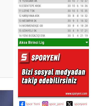
9
YENİCAMİ AK
30
10
7
13
37
10
ESENTEPE KKSK
30
10
6
14
36
11
LEFKE TSK
30
10
5
15
35
12
KARŞIYAKA ASK
30
8
8
14
32
13
MESARYA SK
30
9
5
16
32
14
MORMENEKŞE GB
30
8
4
18
28
15
GÖNYELİ SK
30
4
9
17
21
16
YENİ BOĞAZİÇİ DSK
30
5
4
21
19
Aksa Birinci Lig