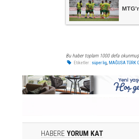
MTG'ni
Bu haber toplam 1000 defa okunmuş
,
Etiketler :
süper lig
MAĞUSA TÜRK 
HABERE
YORUM KAT