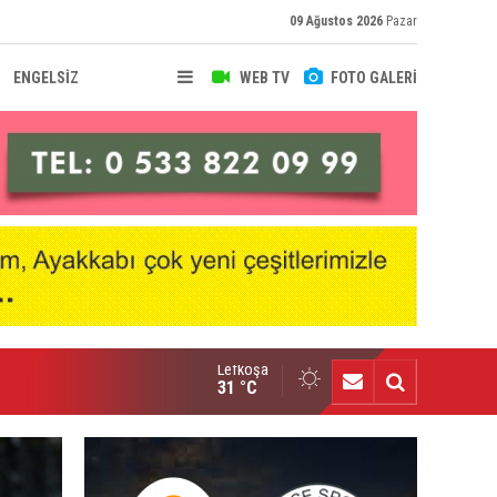
09 Ağustos 2026
Pazar
ENGELSİZ
WEB TV
FOTO GALERİ
Lefkoşa
senal, Bruno Guimaraes transferini duyurdu
31 °C