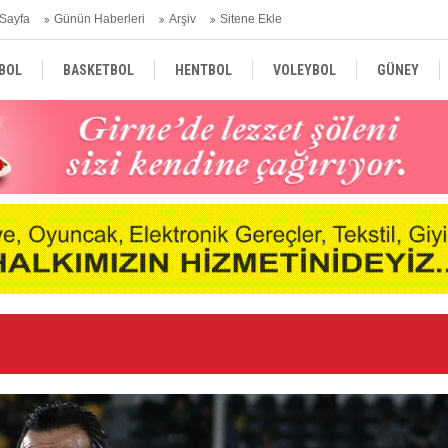
Sayfa
Günün Haberleri
Arşiv
Sitene Ekle
BOL
BASKETBOL
HENTBOL
VOLEYBOL
GÜNEY
TÜRKİYE
AVRUPA
DÜNYA
Ar