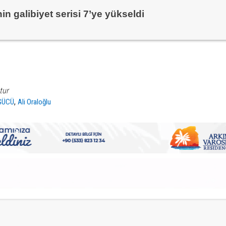
n galibiyet serisi 7’ye yükseldi
tur
,
GÜCÜ
Ali Oraloğlu
S