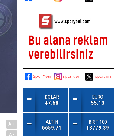
DOLAR
EURO
47.68
55.13
ALTIN
BIST 100
A+
6659.71
13779.39
A-