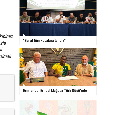
kibimiz
“Bu yıl tüm kupalara talibiz”
zla
l.
 olmak
Emmanuel Ernest Mağusa Türk Gücü'nde