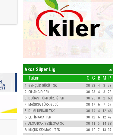
Aksa Süper Lig
Takım
O
G
B
M
P
1
GENÇLİK GÜCÜ TSK
30
23
4
3
73
2
CİHANGİR GSK
30
23
4
3
73
3
DOĞAN TÜRK BİRLİĞİ SK
30
20
8
2
68
4
MAĞUSA TÜRK GÜCÜ
30
17
6
7
57
5
DUMLUPINAR TSK
30
14
4
12
46
6
ÇETİNKAYA TSK
30
12
6
12
42
7
ALSANCAK YEŞİLOVA SK
30
11
5
14
38
8
KÜÇÜK KAYMAKLI TSK
30
10
7
13
37