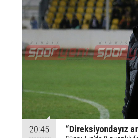
“Direksiyondayız a
20:45