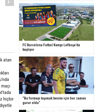
A-
FC Barcelona Futbol Kampı Lefkoşa’da
başlıyor
rk atan
ıkları
u’nda
k maçı
haftada
üz hiçbir
“Bu formayı taşımak benim için her zaman
gurur oldu”
diyetle