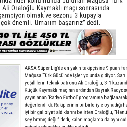
 farkla lider konumunda bulunan Mağusa Türk
r Ali Oraloğlu Kaymaklı maçı sonrasında
e şampiyon olmak ve sezonu 3 kupayla
 çok önemli. Umarım başarırız” dedi.
AKSA Süper Lig’de en yakın takipçisine 9 puan fa
Mağusa Türk Gücü’nde işler yolunda gidiyor. Sarı
yeşillilerin teknik patronu Ali Oraloğlu, 3-1 kazand
Küçük Kaymaklı maçının ardından Bayrak Radyos
yayınlanan ‘Radyo Futbol’ programına bağlanara
değerlendirdi. Rakiplerinin birbirleriyle oynadığı 
iyi bir galibiyet aldıklarını belirten Oraloğlu, “Hen
şey bitmiş değil” dedi, kalan maçlarda da aynı cid
sahada olacaklarını dile getirdi.