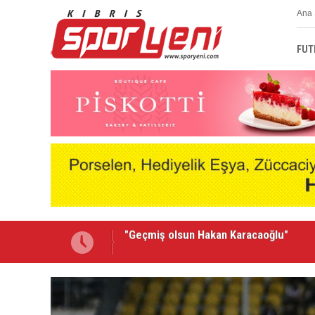
Ana 
FUT
Lionel Messi'nin acı günü