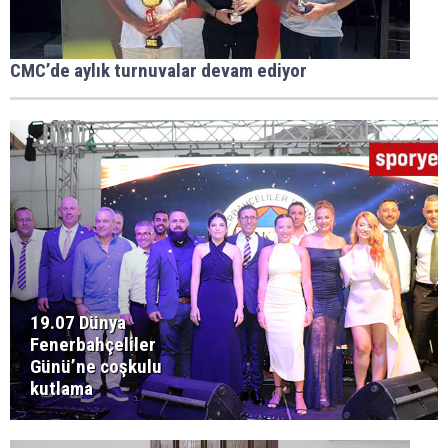
CMC’de aylık turnuvalar devam ediyor
19.07 Dünya
Fenerbahçeliler
Günü’ne coşkulu
kutlama