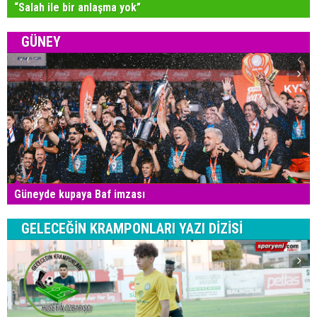
“Salah ile bir anlaşma yok”
GÜNEY
Güneyde kupaya Baf imzası
GELECEĞİN KRAMPONLARI YAZI DİZİSİ