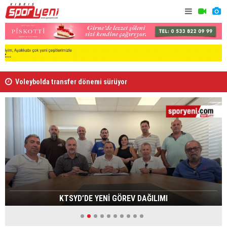
Voleybolda transfer dönemi sürüyor
Gençlik Gü
KTSYD’DE YENİ GÖREV DAĞILIMI