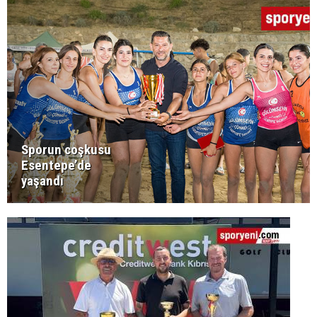
Sporun coşkusu
Esentepe’de
yaşandı