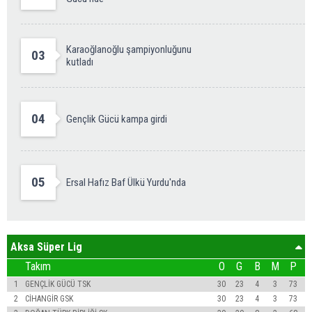
Karaoğlanoğlu şampiyonluğunu
03
kutladı
04
Gençlik Gücü kampa girdi
05
Ersal Hafız Baf Ülkü Yurdu'nda
Aksa Süper Lig
Takım
O
G
B
M
P
1
GENÇLİK GÜCÜ TSK
30
23
4
3
73
2
CİHANGİR GSK
30
23
4
3
73