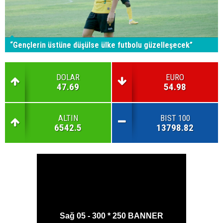
“Gençlerin üstüne düşülse ülke futbolu güzelleşecek”
DOLAR
EURO
47.69
54.98
ALTIN
BIST 100
6542.5
13798.82
Sağ 05 - 300 * 250 BANNER