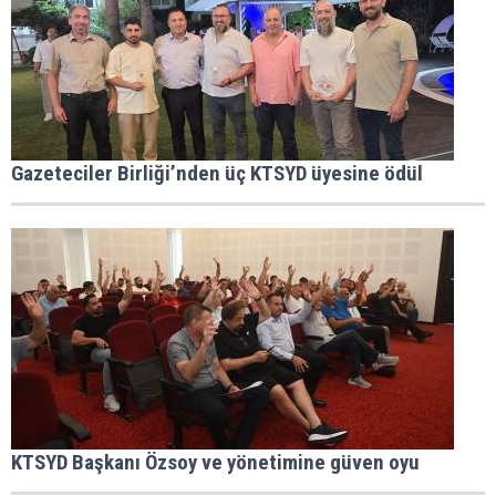
Gazeteciler Birliği’nden üç KTSYD üyesine ödül
KTSYD Başkanı Özsoy ve yönetimine güven oyu