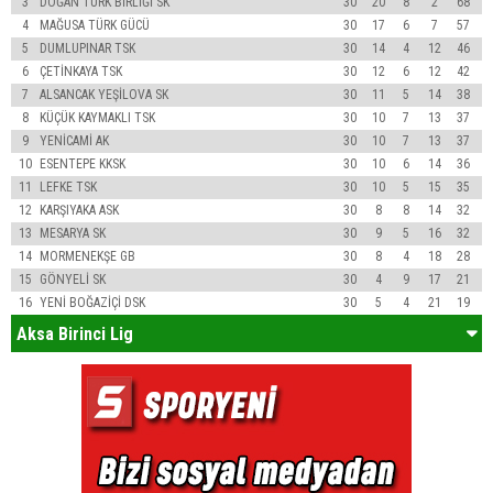
3
DOĞAN TÜRK BİRLİĞİ SK
30
20
8
2
68
4
MAĞUSA TÜRK GÜCÜ
30
17
6
7
57
5
DUMLUPINAR TSK
30
14
4
12
46
6
ÇETİNKAYA TSK
30
12
6
12
42
7
ALSANCAK YEŞİLOVA SK
30
11
5
14
38
8
KÜÇÜK KAYMAKLI TSK
30
10
7
13
37
9
YENİCAMİ AK
30
10
7
13
37
10
ESENTEPE KKSK
30
10
6
14
36
11
LEFKE TSK
30
10
5
15
35
12
KARŞIYAKA ASK
30
8
8
14
32
13
MESARYA SK
30
9
5
16
32
14
MORMENEKŞE GB
30
8
4
18
28
15
GÖNYELİ SK
30
4
9
17
21
16
YENİ BOĞAZİÇİ DSK
30
5
4
21
19
Aksa Birinci Lig