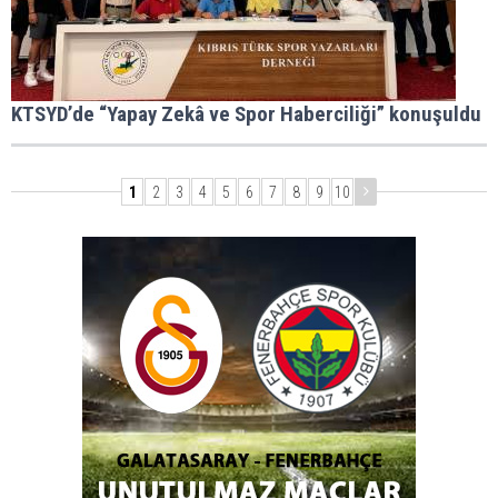
KTSYD’de “Yapay Zekâ ve Spor Haberciliği” konuşuldu
1
2
3
4
5
6
7
8
9
10