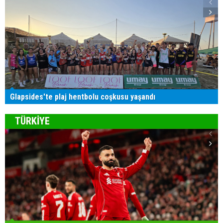
Glapsides'te plaj hentbolu coşkusu yaşandı
TÜRKİYE