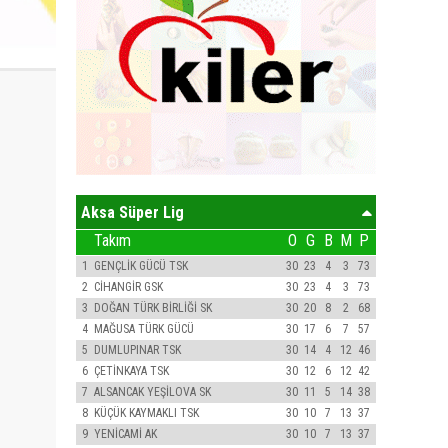
Aksa Süper Lig
Takım
O
G
B
M
P
1
GENÇLİK GÜCÜ TSK
30
23
4
3
73
2
CİHANGİR GSK
30
23
4
3
73
3
DOĞAN TÜRK BİRLİĞİ SK
30
20
8
2
68
4
MAĞUSA TÜRK GÜCÜ
30
17
6
7
57
5
DUMLUPINAR TSK
30
14
4
12
46
6
ÇETİNKAYA TSK
30
12
6
12
42
7
ALSANCAK YEŞİLOVA SK
30
11
5
14
38
8
KÜÇÜK KAYMAKLI TSK
30
10
7
13
37
9
YENİCAMİ AK
30
10
7
13
37