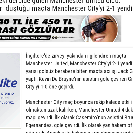
deki derbide gülen Manchester United oldu.
eri düştüğü maçta Manchester City'yi 2-1 yendi
İngiltere'de zirveyi yakından ilgilendiren maçta
Manchester United, Manchester City'yi 2-1 yendi. 
yarısı golsüz berabere biten maçta açılışı Jack G
yaptı. Kevin De Bruyne'nin asistini gole çeviren Gr
City'yi 1-0 öne geçirdi.
Manchester City maç boyunca rakip kalede etkili
olmaktan uzak kalırken; Manchester United 4 da
maçı çevirdi. İlk olarak Casemiro'nun asistini Br
Fgernandes, gole çevirdi. İlk olarak yan hakem of
gösterdi. Ancak orta hakemle konuşmasının ardı