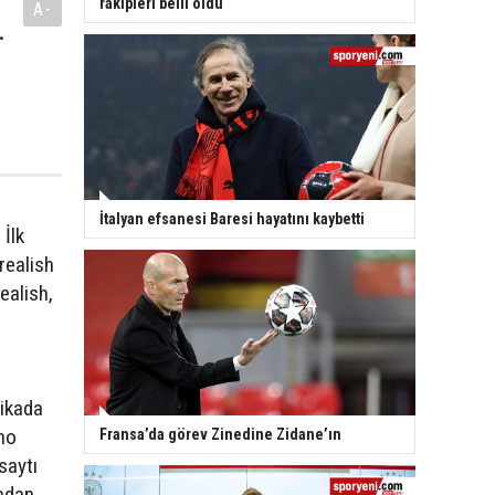
rakipleri belli oldu
A-
.
İtalyan efsanesi Baresi hayatını kaybetti
İlk
realish
ealish,
kikada
uno
Fransa’da görev Zinedine Zidane’ın
saytı
ndan