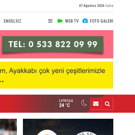
07 Ağustos 2026
Cuma
ENGELSİZ
WEB TV
FOTO GALERİ
Lefkoşa
nçlik Gücü kampa girdi
24 °C