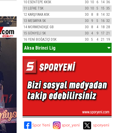
10
ESENTEPE KKSK
30
10
6
14
36
11
LEFKE TSK
30
10
5
15
35
12
KARŞIYAKA ASK
30
8
8
14
32
13
MESARYA SK
30
9
5
16
32
14
MORMENEKŞE GB
30
8
4
18
28
15
GÖNYELİ SK
30
4
9
17
21
16
YENİ BOĞAZİÇİ DSK
30
5
4
21
19
Aksa Birinci Lig