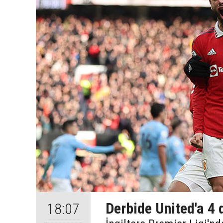
Derbide United'a 4 
18:07