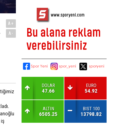
A+
.
A-
DOLAR
EURO
47.66
54.92
çtiğimiz
ladı.
ALTIN
BIST 100
lanoğlu
6505.25
13798.82
 iş