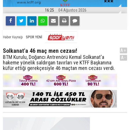
16:25
04 Ağustos 2026
SPOR YENİ
Haber Kaynağı
Solkanat'a 46 maç men cezası!
A+
BTM Kurulu, Doğancı Antrenörü Kemal Solkanat'a
A-
hakeme yönelik saldırgan tavırları ve KTFF Başkanına
küfür ettiği gerekçesiyle 46 maçtan men cezası verdi.