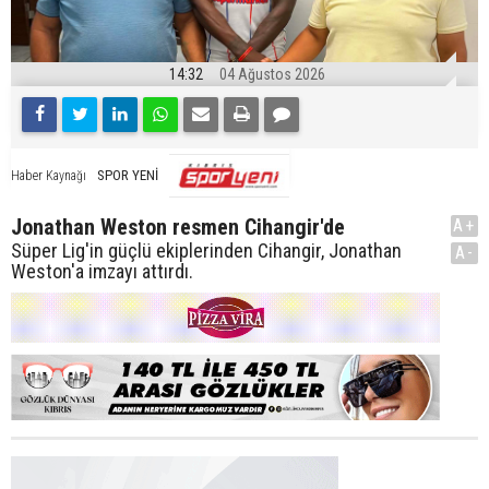
14:32
04 Ağustos 2026
SPOR YENİ
Haber Kaynağı
Jonathan Weston resmen Cihangir'de
A+
Süper Lig'in güçlü ekiplerinden Cihangir, Jonathan
A-
Weston'a imzayı attırdı.