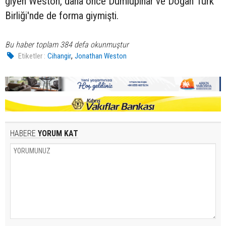
giyen Weston, daha önce Dumlupınar ve Doğan Türk
Birliği'nde de forma giymişti.
Bu haber toplam 384 defa okunmuştur
,
Etiketler :
Cihangir
Jonathan Weston
HABERE
YORUM KAT