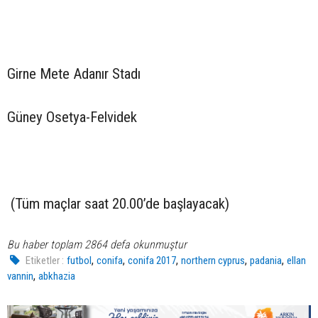
Girne Mete Adanır Stadı
Güney Osetya-Felvidek
(Tüm maçlar saat 20.00’de başlayacak)
Bu haber toplam 2864 defa okunmuştur
,
,
,
,
,
Etiketler :
futbol
conifa
conifa 2017
northern cyprus
padania
ellan
,
vannin
abkhazia