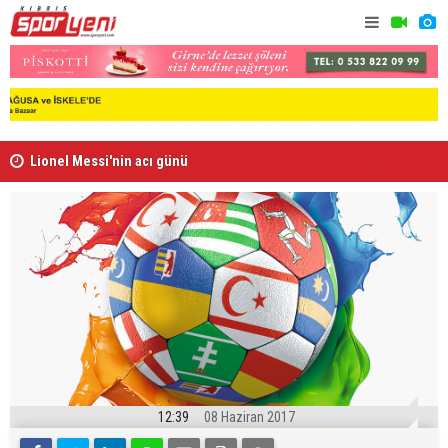
Lionel Messi'nin acı günü
Arsenal, B
12:39
08 Haziran 2017