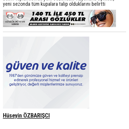
yeni sezonda tüm kupalara talip olduklarını belirtti
Hüseyin ÖZBARIŞCI