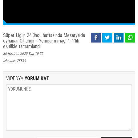
Süper Lig'in 24'üncü haftasında Mesarya'da
oynanan Cihangir - Yenicami maçı 1-1'lik
eşitlikle tamamlandı.
30 Haziran 2020 Salı 10:22
İzlenme: 28369
VİDEOYA
YORUM KAT