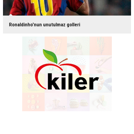
Ronaldinho'nun unutulmaz golleri