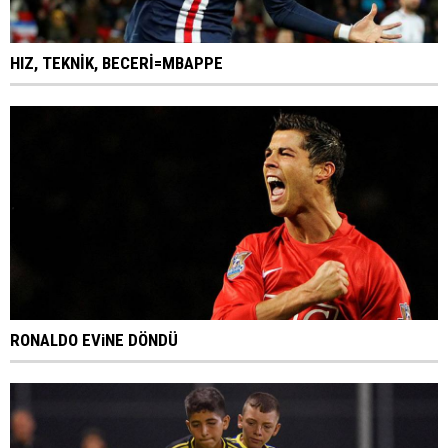
HIZ, TEKNİK, BECERİ=MBAPPE
RONALDO EViNE DÖNDÜ