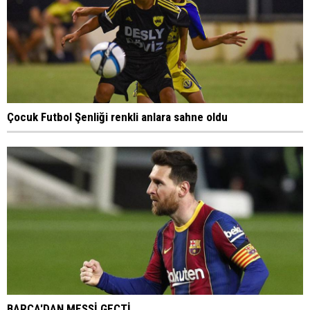
Çocuk Futbol Şenliği renkli anlara sahne oldu
BARÇA'DAN MESSİ GEÇTİ