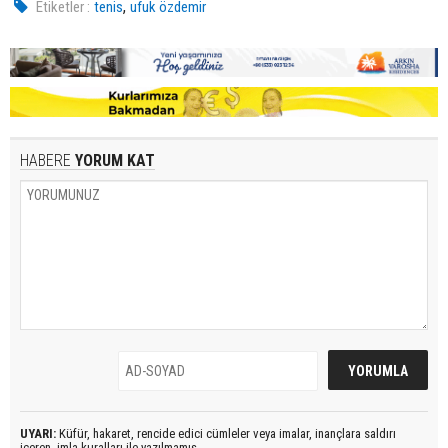
,
Etiketler :
tenis
ufuk özdemir
HABERE
YORUM KAT
UYARI:
Küfür, hakaret, rencide edici cümleler veya imalar, inançlara saldırı
içeren, imla kuralları ile yazılmamış,