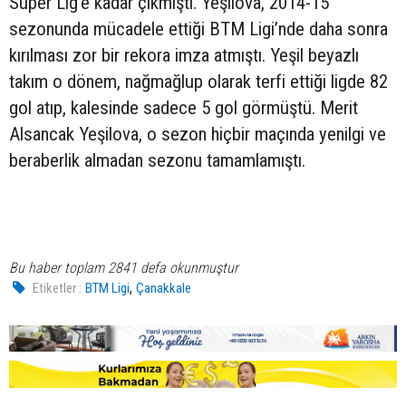
Süper Lig’e kadar çıkmıştı. Yeşilova, 2014-15
sezonunda mücadele ettiği BTM Ligi’nde daha sonra
kırılması zor bir rekora imza atmıştı. Yeşil beyazlı
takım o dönem, nağmağlup olarak terfi ettiği ligde 82
gol atıp, kalesinde sadece 5 gol görmüştü. Merit
Alsancak Yeşilova, o sezon hiçbir maçında yenilgi ve
beraberlik almadan sezonu tamamlamıştı.
Bu haber toplam 2841 defa okunmuştur
,
Etiketler :
BTM Ligi
Çanakkale