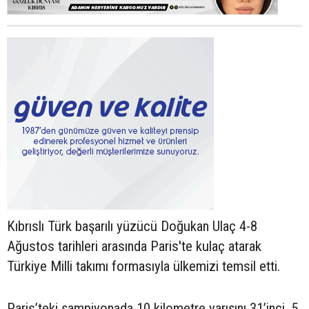
Kıbrıslı Türk başarılı yüzücü Doğukan Ulaç 4-8
Ağustos tarihleri arasında Paris'te kulaç atarak
Türkiye Milli takımı formasıyla ülkemizi temsil etti.
Paris’teki şampiyonada 10 kilometre yarışını 31’inci, 5