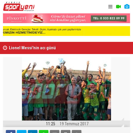
Lionel Messi'nin acı günü
Arsenal, B
11:25
19 Temmuz 2017