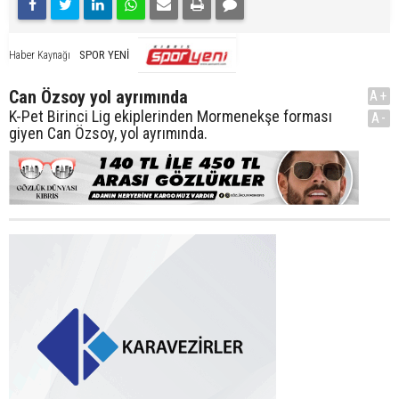
SPOR YENİ
Haber Kaynağı
Can Özsoy yol ayrımında
A+
K-Pet Birinci Lig ekiplerinden Mormenekşe forması
A-
giyen Can Özsoy, yol ayrımında.