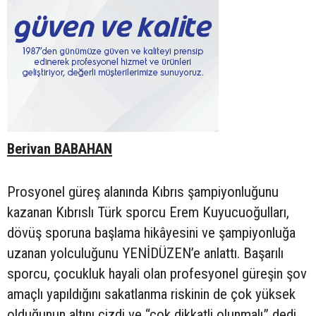
Berivan BABAHAN
Prosyonel güreş alanında Kıbrıs şampiyonluğunu
kazanan Kıbrıslı Türk sporcu Erem Kuyucuoğulları,
dövüş sporuna başlama hikâyesini ve şampiyonluğa
uzanan yolculuğunu YENİDÜZEN’e anlattı. Başarılı
sporcu, çocukluk hayali olan profesyonel güreşin şov
amaçlı yapıldığını sakatlanma riskinin de çok yüksek
olduğunun altını çizdi ve “çok dikkatli olunmalı” dedi.