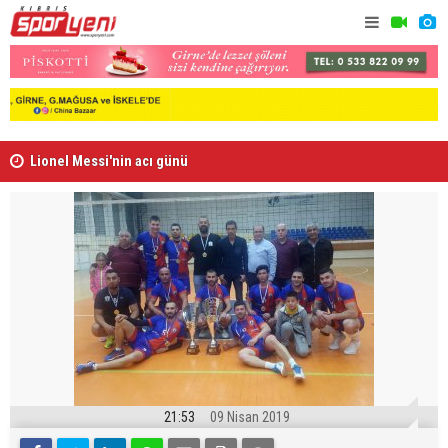
Lionel Messi'nin acı günü
Arsenal, B
21:53
09 Nisan 2019