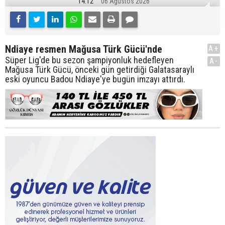
14:12
06 Ağustos 2026
Ndiaye resmen Mağusa Türk Gücü'nde
A+
Süper Lig'de bu sezon şampiyonluk hedefleyen
A-
Mağusa Türk Gücü, önceki gün getirdiği Galatasaraylı
eski oyuncu Badou Ndiaye'ye bugün imzayı attırdı.