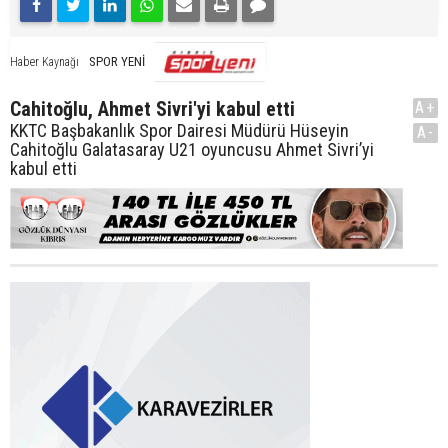
SPOR YENİ
Haber Kaynağı
Cahitoğlu, Ahmet Sivri'yi kabul etti
A+
KKTC Başbakanlık Spor Dairesi Müdürü Hüseyin
A-
Cahitoğlu Galatasaray U21 oyuncusu Ahmet Sivri’yi
kabul etti