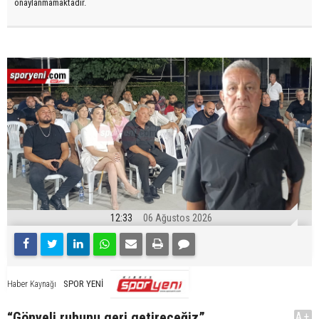
onaylanmamaktadır.
12:33
06 Ağustos 2026
SPOR YENİ
Haber Kaynağı
“Gönyeli ruhunu geri getireceğiz”
A+