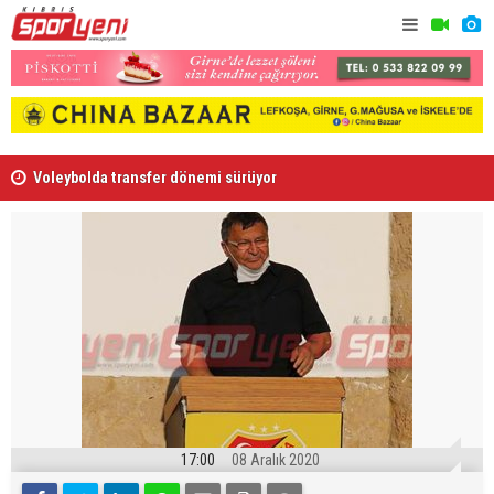
Voleybolda transfer dönemi sürüyor
Gençlik Gü
17:00
08 Aralık 2020